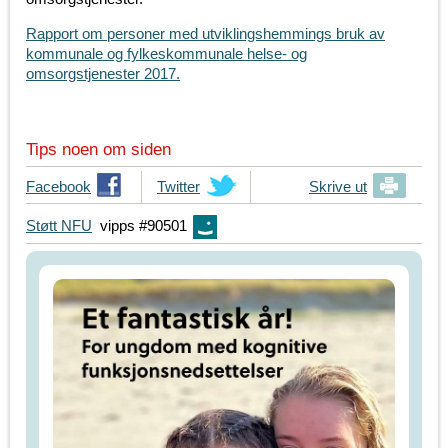
Rapport om personer med utviklingshemmings bruk av
kommunale og fylkeskommunale helse- og
omsorgstjenester 2017.
Tips noen om siden
T
Facebook
T
Twitter
Skrive ut
i
i
Støtt NFU
vipps #90501
p
p
s
s
d
d
i
i
n
n
e
e
v
v
e
e
n
n
n
n