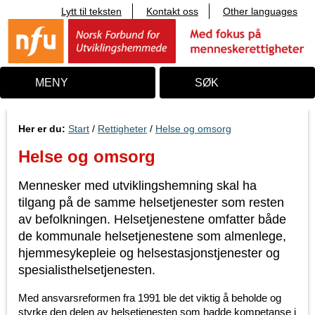
Lytt til teksten
Kontakt oss
Other languages
T
i
l
i
n
n
MENY
SØK
h
o
l
d
Her er du:
Start
/
Rettigheter
/
Helse og omsorg
Helse og omsorg
Mennesker med utviklingshemning skal ha
tilgang på de samme helsetjenester som resten
av befolkningen. Helsetjenestene omfatter både
de kommunale helsetjenestene som almenlege,
hjemmesykepleie og helsestasjonstjenester og
spesialisthelsetjenesten.
Med ansvarsreformen fra 1991 ble det viktig å beholde og
styrke den delen av helsetjenesten som hadde kompetanse i