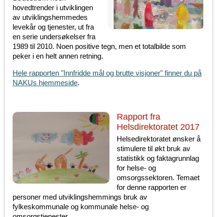
hovedtrender i utviklingen
av utviklingshemmedes
levekår og tjenester, ut fra
en serie undersøkelser fra
1989 til 2010. Noen positive tegn, men et totalbilde som
peker i en helt annen retning.
Hele rapporten "Innfridde mål og brutte visjoner" finner du på
NAKUs hjemmeside
.
Rapport fra
Helsdirektoratet 2017
Helsedirektoratet ønsker å
stimulere til økt bruk av
statistikk og faktagrunnlag
for helse- og
omsorgssektoren. Temaet
for denne rapporten er
personer med utviklingshemmings bruk av
fylkeskommunale og kommunale helse- og
omsorgstjenester.