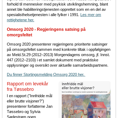
forhold til mennesker med psykisk utviklingshemning, blant
annet ble habiliteringstjenesten opprettet som en en del av
spesialisthelsetjenesten i alle fylker i 1991.
Les mer om
rettighetene her.
Omsorg 2020 - Regjeringens satsing på
omorgsfeltet
Omsorg 2020 presenterer regjeringens prioriterte satsinger
på omsorgsfeltet sammen med konkrete tiltak i oppfølgingen
av Meld.St.29 (2012–2013) Morgendagens omsorg, jf. Innst.
447 (2012–2103) i et samlet dokument med praktiske
opplysninger og oversikt over aktuelle samarbeidspartnere.
Du finner Stortingsmelding Omsorg 2020 her.
Rapport om levekår
fra Tøssebro
I en rapport ("Innfridde mål
eller brutte visjoner?")
presenterer forfatterne Jan
Tøssebro og Sylvia
Sødestrøm noen