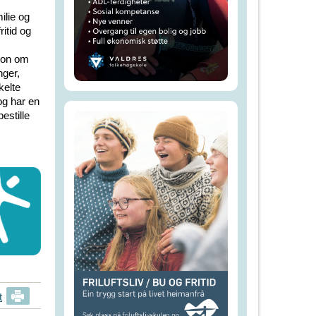
ilie og
ritid og
jon om
nger,
kelte
og har en
estille
t