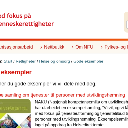
nisasjonsarbeid
Nettbutikk
Om NFU
Fylkes- og 
u:
Start
/
Rettigheter
/
Helse og omsorg
/
Gode eksempler
 eksempler
ner du gode eksempler vi vil dele med deg.
lsamling om tjenester til personer med utviklingshemning
NAKU (Nasjonalt kompetansemiljø om utviklings
har utarbeidet en eksempelsamling, "Vi vil, og vi får 
med fokus på tjenesteutforming og tjenestetilbud ti
personer med utviklingshemning. Eksempelsamli
laget på oppdrag fra Helsedirektoratet.