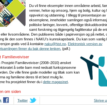
Du vil finne eksempler innen områdene arbeid, fam
venner, helse og omsorg, hjem og bolig, kultur og f
oppvekst og utdanning. I tillegg til presentasjon av
eksemplene, inneholder samlingen også informas
politiske føringer, lovverk, offentlige tilskuddsordni
samt forskning og tilgjengelig faglitteratur på de en
eller livsområdene. Den publiseres både i papirversjon og på nettet, 
ng lik den som finnes i NAKU’s kunnskapsbank. Du kan som vanlig b
versjon gratis ved å kontakte
naku@hist.no
.
Elektronisk versjon av
samlingen finner du bak denne lenken.
(pdf.)
t Familieveiviser
Prosjekt Familieveiviser (2008–2010) ønsket
ektoratet å sette barn med nedsatt funksjonsevne
rden. De ville finne gode modeller og tiltak som kan
rna og familiene deres til et best mulig liv.
ne fra prosjektet finner du i
dette magasinet
.
en om siden
k
T
Twitter
Skrive u
i