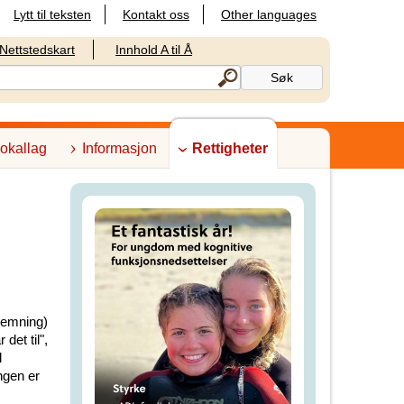
Lytt til teksten
Kontakt oss
Other languages
Nettstedskart
Innhold A til Å
lokallag
Informasjon
Rettigheter
hemning)
det til",
l
ngen er