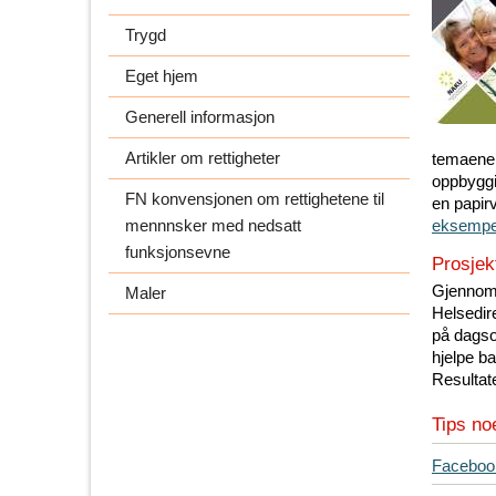
Trygd
Eget hjem
Generell informasjon
Artikler om rettigheter
temaene 
oppbyggi
FN konvensjonen om rettighetene til
en papir
mennnsker med nedsatt
eksempel
funksjonsevne
Prosjek
Gjennom 
Maler
Helsedir
på dagso
hjelpe ba
Resultate
Tips no
T
Faceboo
i