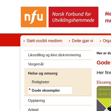
T
i
l
i
n
n
h
o
l
Støtt oss/bli medlem
Dette gjør vi
Orga
d
Her er d
Likestilling og ikke diskriminering
Gode
Vergemål
Her fin
Helse og omsorg
Rettigheter
Eksempe
Gode eksempler
Opplæring
Arbeid