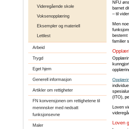
NFU ønske
Videregående skole
barnet di
– til vid
Voksenopplæring
Men noen
Eksempler og materiell
funksjon
bestemt 
Lettlest
familier 
Arbeid
Opplær
Trygd
Opplærin
kunngjort
Eget hjem
opplærin
Generell informasjon
Opplæri
individu
Artikler om rettigheter
spesialun
(ITO), pe
FN konvensjonen om rettighetene til
Loven vid
mennnsker med nedsatt
videregå
funksjonsevne
Loven gj
Maler