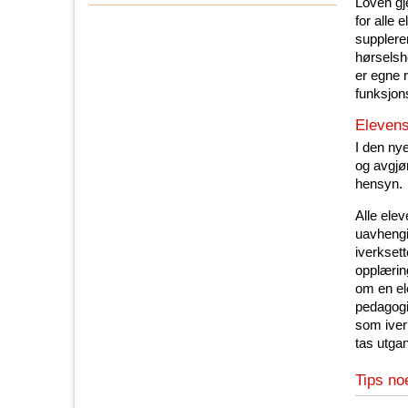
Loven gje
for alle 
supplere
hørselsh
er egne r
funksjon
Elevens
I den ny
og avgjø
hensyn.
Alle elev
uavhengig
iverksett
opplærin
om en el
pedagogis
som iver
tas utga
Tips no