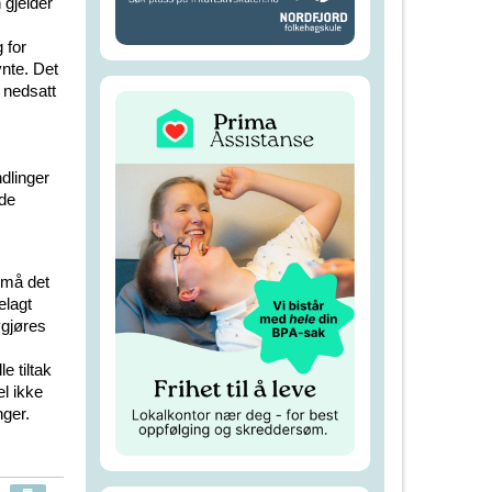
 gjelder
 for
nte. Det
d nedsatt
dlinger
nde
, må det
elagt
vgjøres
e tiltak
l ikke
nger.