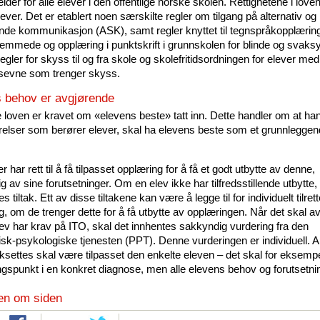
lder for alle elever i den offentlige norske skolen. Rettighetene i loven
elever. Det er etablert noen særskilte regler om tilgang på alternativ og
nde kommunikasjon (ASK), samt regler knyttet til tegnspråkopplæring
emmede og opplæring i punktskrift i grunnskolen for blinde og svaksy
egler for skyss til og fra skole og skolefritidsordningen for elever me
sevne som trenger skyss.
 behov er avgjørende
e loven er kravet om «elevens beste» tatt inn. Dette handler om at han
relser som berører elever, skal ha elevens beste som et grunnlegge
er har rett til å få tilpasset opplæring for å få et godt utbytte av denne,
 av sine forutsetninger. Om en elev ikke har tilfredsstillende utbytte
es tiltak. Ett av disse tiltakene kan være å legge til for individuelt tilrett
g, om de trenger dette for å få utbytte av opplæringen. Når det skal a
ev har krav på ITO, skal det innhentes sakkyndig vurdering fra den
k-psykologiske tjenesten (PPT). Denne vurderingen er individuell. All
ksettes skal være tilpasset den enkelte eleven – det skal for eksempe
ngspunkt i en konkret diagnose, men alle elevens behov og forutsetni
en om siden