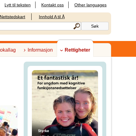
Lytt til teksten
Kontakt oss
Other languages
Nettstedskart
Innhold A til Å
lokallag
Informasjon
Rettigheter