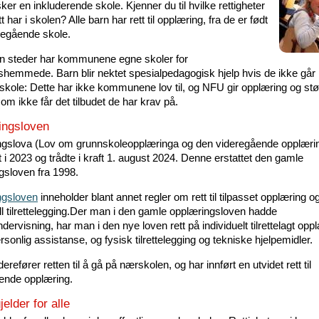
r en inkluderende skole. Kjenner du til hvilke rettigheter
tt har i skolen? Alle barn har rett til opplæring, fra de er født
eregående skole.
 steder har kommunene egne skoler for
shemmede. Barn blir nektet spesialpedagogisk hjelp hvis de ikke går
skole: Dette har ikke kommunene lov til, og NFU gir opplæring og støtt
som ikke får det tilbudet de har krav på.
ingsloven
gslova (Lov om grunnskoleopplæringa og den videregående opplærin
 i 2023 og trådte i kraft 1. august 2024. Denne erstattet den gamle
gsloven fra 1998.
ngsloven
inneholder blant annet regler om rett til tilpasset opplæring o
ell tilrettelegging.Der man i den gamle opplæringsloven hadde
dervisning, har man i den nye loven rett på individuelt tilrettelagt opp
rsonlig assistanse, og fysisk tilrettelegging og tekniske hjelpemidler.
erefører retten til å gå på nærskolen, og har innført en utvidet rett til
ende opplæring.
elder for alle