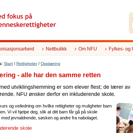
nisasjonsarbeid
Nettbutikk
Om NFU
Fylkes- og 
u:
Start
/
Rettigheter
/
Opplæring
ring - alle har den samme retten
med utviklingshemming er som elever flest; de lærer av
rende. NFU ønsker derfor en inkluderende skole.
kurs og veiledning om hvilke rettigheter og muligheter barn
len. Vi vil hjelpe deg, slik at ditt barn får gå på skole
ed jevnaldrende, søsken og andre fra nabolaget.
uderende skole