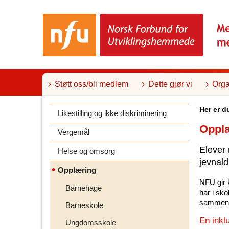
T
i
l
i
n
n
h
o
l
Støtt oss/bli medlem
Dette gjør vi
Orga
d
Her er d
Likestilling og ikke diskriminering
Opplæ
Vergemål
Elever 
Helse og omsorg
jevnald
Opplæring
NFU gir 
Barnehage
har i sko
sammen m
Barneskole
En inkl
Ungdomsskole