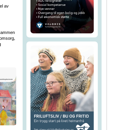
el av
t sammen
 omsorg,
g