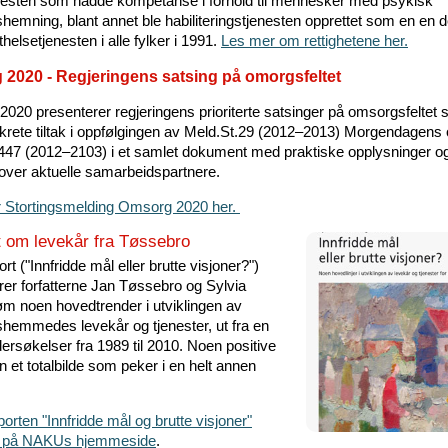
nesten som hadde kompetanse i forhold til mennesker med psykisk
shemning, blant annet ble habiliteringstjenesten opprettet som en en d
thelsetjenesten i alle fylker i 1991.
Les mer om rettighetene her.
2020 - Regjeringens satsing på omorgsfeltet
020 presenterer regjeringens prioriterte satsinger på omsorgsfelte
rete tiltak i oppfølgingen av Meld.St.29 (2012–2013) Morgendagens
t. 447 (2012–2103) i et samlet dokument med praktiske opplysninger o
 over aktuelle samarbeidspartnere.
r Stortingsmelding Omsorg 2020 her.
 om levekår fra Tøssebro
ort ("Innfridde mål eller brutte visjoner?")
rer forfatterne Jan Tøssebro og Sylvia
m noen hovedtrender i utviklingen av
gshemmedes levekår og tjenester, ut fra en
ersøkelser fra 1989 til 2010. Noen positive
 et totalbilde som peker i en helt annen
orten "Innfridde mål og brutte visjoner"
du på NAKUs hjemmeside
.