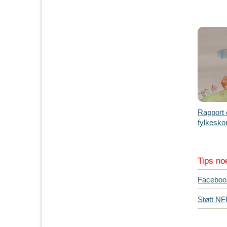
Rapport
fylkesko
Tips no
T
Faceboo
i
Støtt N
p
s
d