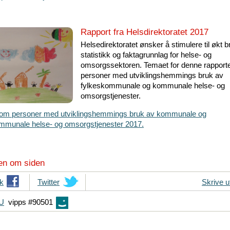
Rapport fra Helsdirektoratet 2017
Helsedirektoratet ønsker å stimulere til økt 
statistikk og faktagrunnlag for helse- og
omsorgssektoren. Temaet for denne rapport
personer med utviklingshemmings bruk av
fylkeskommunale og kommunale helse- og
omsorgstjenester.
 om personer med utviklingshemmings bruk av kommunale og
mmunale helse- og omsorgstjenester 2017.
en om siden
k
T
Twitter
Skrive u
i
FU
vipps #90501
p
s
d