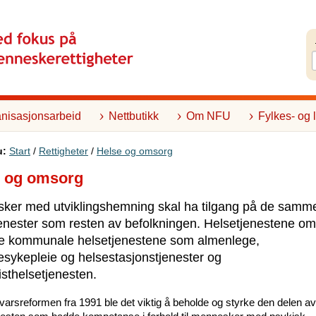
nisasjonsarbeid
Nettbutikk
Om NFU
Fylkes- og 
u:
Start
/
Rettigheter
/
Helse og omsorg
e og omsorg
ker med utviklingshemning skal ha tilgang på de samm
enester som resten av befolkningen. Helsetjenestene om
e kommunale helsetjenestene som almenlege,
sykepleie og helsestasjonstjenester og
isthelsetjenesten.
arsreformen fra 1991 ble det viktig å beholde og styrke den delen av