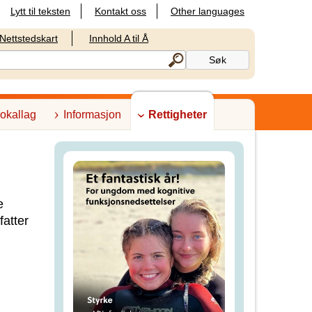
Lytt til teksten
Kontakt oss
Other languages
Nettstedskart
Innhold A til Å
lokallag
Informasjon
Rettigheter
e
fatter