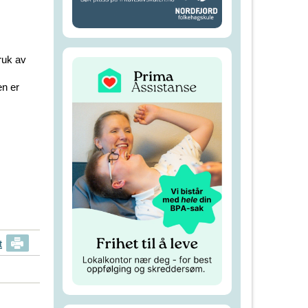
bruk av
en er
t