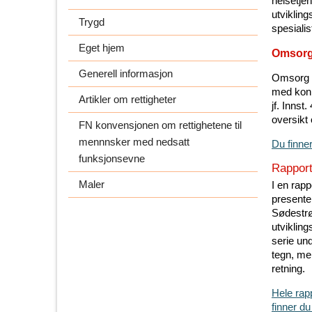
helsetje
utvikling
Trygd
spesialis
Eget hjem
Omsorg 
Generell informasjon
Omsorg 2
med konk
Artikler om rettigheter
jf. Inns
oversikt
FN konvensjonen om rettighetene til
mennnsker med nedsatt
Du finne
funksjonsevne
Rapport
Maler
I en rapp
presente
Sødestrø
utviklin
serie und
tegn, men
retning.
Hele rapp
finner 