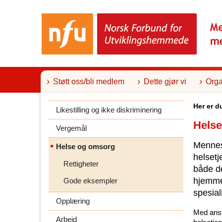
T
i
l
i
n
n
h
o
l
Støtt oss/bli medlem
Dette gjør vi
Orga
d
Her er d
Likestilling og ikke diskriminering
Hels
Vergemål
Mennes
Helse og omsorg
helsetj
Rettigheter
både d
hjemme
Gode eksempler
spesial
Opplæring
Med ansv
Arbeid