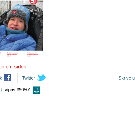
en om siden
k
T
Twitter
Skrive u
i
FU
vipps #90501
p
s
d
i
n
e
v