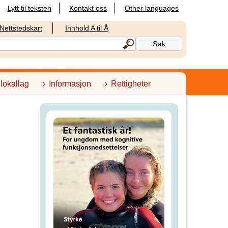
Lytt til teksten
Kontakt oss
Other languages
Nettstedskart
Innhold A til Å
 lokallag
Informasjon
Rettigheter