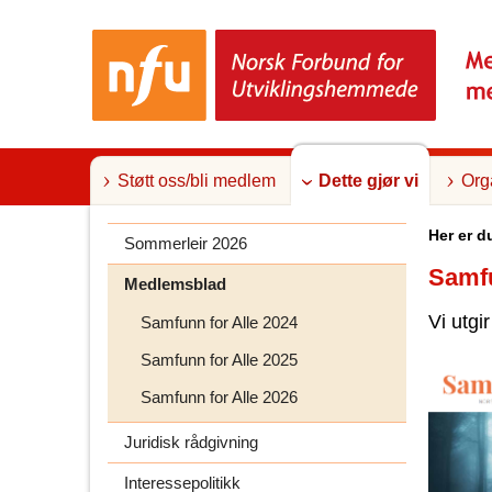
T
i
l
i
n
n
h
o
l
Støtt oss/bli medlem
Dette gjør vi
Org
d
Her er d
Sommerleir 2026
Samfu
Medlemsblad
Vi utgi
Samfunn for Alle 2024
Samfunn for Alle 2025
Samfunn for Alle 2026
Juridisk rådgivning
Interessepolitikk