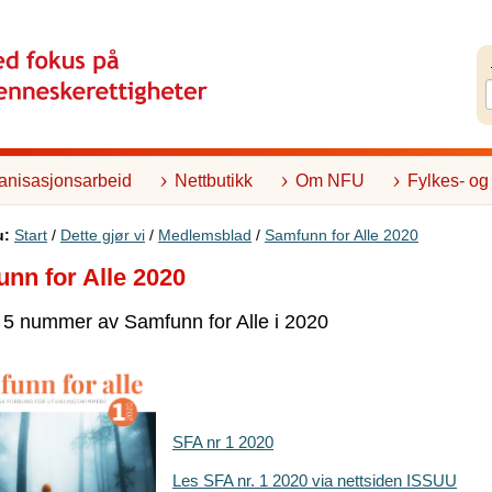
anisasjonsarbeid
Nettbutikk
Om NFU
Fylkes- og
u:
Start
/
Dette gjør vi
/
Medlemsblad
/
Samfunn for Alle 2020
nn for Alle 2020
r 5 nummer av Samfunn for Alle i 2020
SFA nr 1 2020
Les SFA nr. 1 2020 via nettsiden ISSUU