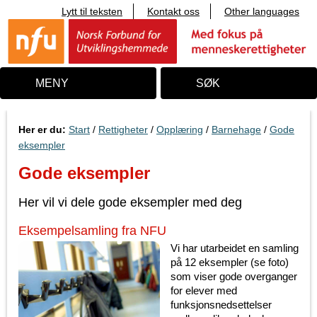
Lytt til teksten
Kontakt oss
Other languages
T
i
l
i
n
n
MENY
SØK
h
o
l
d
Her er du:
Start
/
Rettigheter
/
Opplæring
/
Barnehage
/
Gode
eksempler
Gode eksempler
Her vil vi dele gode eksempler med deg
Eksempelsamling fra NFU
Vi har utarbeidet en samling
på 12 eksempler (se foto)
som viser gode overganger
for elever med
funksjonsnedsettelser