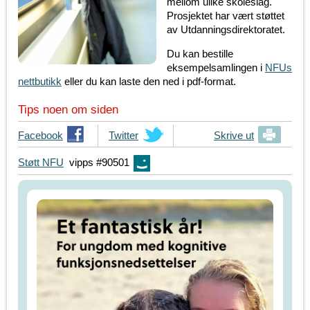
mellom ulike skoleslag.
Prosjektet har vært støttet
av Utdanningsdirektoratet.
Du kan bestille
eksempelsamlingen i
NFUs
nettbutikk
eller du kan laste den ned i pdf-format.
Tips noen om siden
T
Facebook
T
Twitter
Skrive ut
i
i
Støtt NFU
vipps #90501
p
p
s
s
d
d
i
i
n
n
e
e
v
v
e
e
n
n
n
n