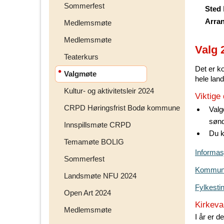
Sommerfest
Sted
Arra
Medlemsmøte
Medlemsmøte
Valg 
Teaterkurs
Det er k
Valgmøte
hele land
Kultur- og aktivitetsleir 2024
Viktige
CRPD Høringsfrist Bodø kommune
Valg
sønd
Innspillsmøte CRPD
Du k
Temamøte BOLIG
Informas
Sommerfest
Kommunev
Landsmøte NFU 2024
Fylkestin
Open Art 2024
Kirkeva
Medlemsmøte
I år er d