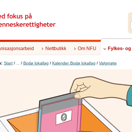
nisasjonsarbeid
Nettbutikk
Om NFU
Fylkes- og
u:
Start
/ ... /
Bodø lokallag
/
Kalender Bodø lokallag
/
Valgmøte