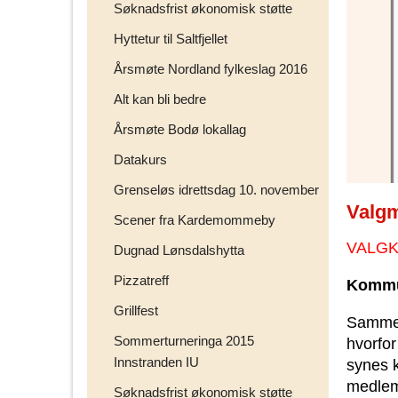
Søknadsfrist økonomisk støtte
Hyttetur til Saltfjellet
Årsmøte Nordland fylkeslag 2016
Alt kan bli bedre
Årsmøte Bodø lokallag
Datakurs
Grenseløs idrettsdag 10. november
Valg
Scener fra Kardemommeby
VALGK
Dugnad Lønsdalshytta
Pizzatreff
Kommun
Grillfest
Sammen
Sommerturneringa 2015
hvorfo
Innstranden IU
synes k
medlemm
Søknadsfrist økonomisk støtte