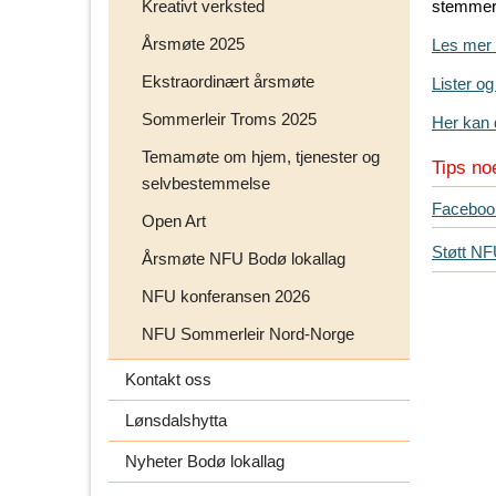
Kreativt verksted
stemmeret
Årsmøte 2025
Les mer 
Ekstraordinært årsmøte
Lister o
Sommerleir Troms 2025
Her kan d
Temamøte om hjem, tjenester og
Tips no
selvbestemmelse
T
Faceboo
Open Art
i
Støtt N
p
Årsmøte NFU Bodø lokallag
s
NFU konferansen 2026
d
i
NFU Sommerleir Nord-Norge
n
Kontakt oss
e
v
Lønsdalshytta
e
n
Nyheter Bodø lokallag
n