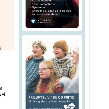
om
 vi