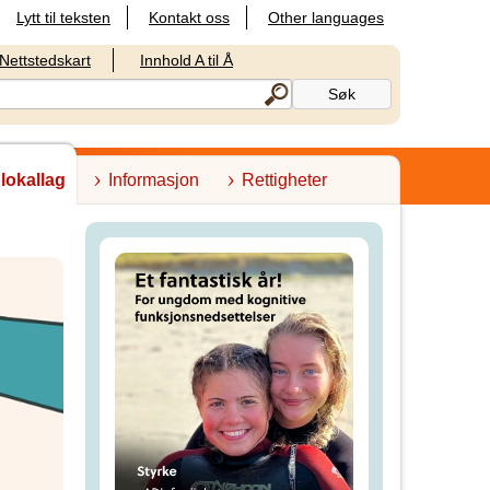
Lytt til teksten
Kontakt oss
Other languages
Nettstedskart
Innhold A til Å
 lokallag
Informasjon
Rettigheter