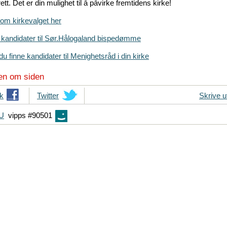
t. Det er din mulighet til å påvirke fremtidens kirke!
om kirkevalget her
g kandidater til Sør.Hålogaland bispedømme
u finne kandidater til Menighetsråd i din kirke
en om siden
k
T
Twitter
Skrive u
i
FU
vipps #90501
p
s
d
i
n
e
v
e
n
n