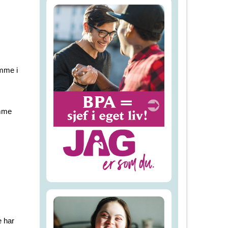
emme i
emme
e har