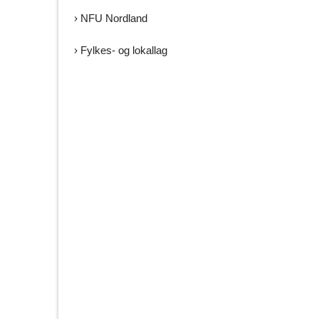
e
NFU Nordland
r
p
Fylkes- og lokallag
å