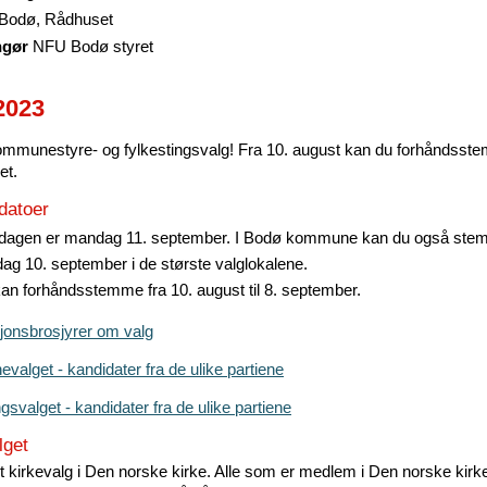
Bodø, Rådhuset
ngør
NFU Bodø styret
2023
ommunestyre- og fylkestingsvalg! Fra 10. august kan du forhåndsst
et.
 datoer
dagen er mandag 11. september. I Bodø kommune kan du også st
ag 10. september i de største valglokalene.
an forhåndsstemme fra 10. august til 8. september.
jonsbrosjyrer om valg
alget - kandidater fra de ulike partiene
gsvalget - kandidater fra de ulike partiene
lget
et kirkevalg i Den norske kirke. Alle som er medlem i Den norske kirk