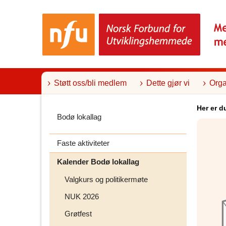
T
i
l
i
n
n
h
o
l
Støtt oss/bli medlem
Dette gjør vi
Orga
d
Her er d
Bodø lokallag
Faste aktiviteter
Kalender Bodø lokallag
Valgkurs og politikermøte
NUK 2026
Grøtfest