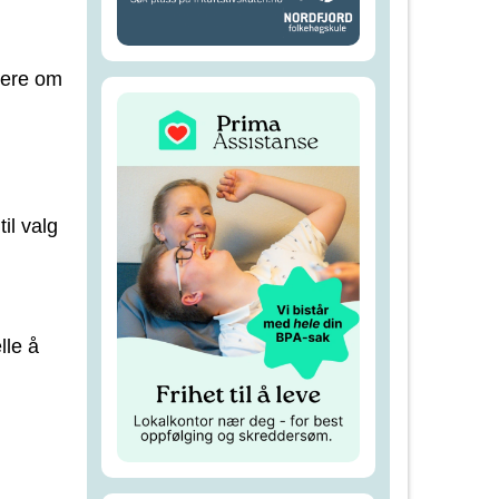
mere om
til valg
lle å