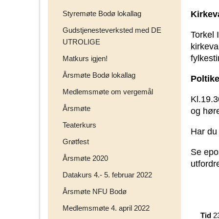
Styremøte Bodø lokallag
Kirkev
Gudstjenesteverksted med DE
Torkel 
UTROLIGE
kirkev
fylkest
Matkurs igjen!
Årsmøte Bodø lokallag
Poltik
Medlemsmøte om vergemål
Kl.19.30
Årsmøte
og høre
Teaterkurs
Har du 
Grøtfest
Se epo
Årsmøte 2020
utfordr
Datakurs 4.- 5. februar 2022
Årsmøte NFU Bodø
Medlemsmøte 4. april 2022
Tid
2