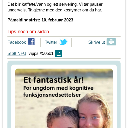
Det blir kaffe/te/vann og lett servering. Vi tar pauser
underveis. Ta gjerne med deg kostymer om du har.
Påmeldingsfrist: 10. februar 2023
Tips noen om siden
T
Facebook
T
Twitter
Skrive ut
i
i
Støtt NFU
vipps #90501
p
p
s
s
d
d
i
i
n
n
e
e
v
v
e
e
n
n
n
n
e
e
r
r