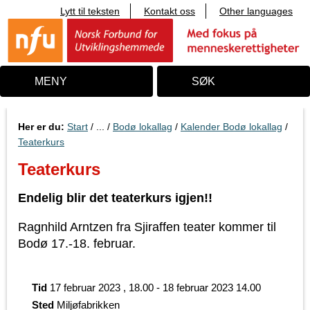
Lytt til teksten
Kontakt oss
Other languages
T
i
l
i
n
n
MENY
SØK
h
o
l
d
Her er du:
Start
/ ... /
Bodø lokallag
/
Kalender Bodø lokallag
/
Teaterkurs
Teaterkurs
Endelig blir det teaterkurs igjen!!
Ragnhild Arntzen fra Sjiraffen teater kommer til
Bodø 17.-18. februar.
Tid
17 februar 2023 , 18.00 - 18 februar 2023 14.00
Sted
Miljøfabrikken