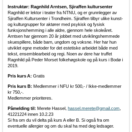
Instruktør: Ragnhild Arntsen, Sjiraffen kultursenter
Ragnhild er lektor i teater fra NTNU, og er grunnlegger av
Sjiraffen Kultursenter i Trondheim. Sjiraffen tilbyr ulike kunst-
og kulturgrupper for aktører med psykisk og fysisk
funksjonshemming i alle aldre, gjennom hele skoleåret.
Arntsen har gjennom 20 år jobbet med utviklingshemmede
skuespillere, både barn, ungdom og voksne. Her har hun
utviklet egne metoder for det estetiske arbeidet både med
tekst, ensemblearbeid og regi. Noen av dere har truffet
Ragnhild på Peder Morset folkehøgskole og på kurs i Bodø i
2019.
Pris kurs A:
Gratis
Pris kurs B:
Medlemmer i NFU kr 500,- / Ikke-medlemmer
kr 750,-.
Medlemmer prioriteres.
Påmelding til:
Merete Hassel,
hassel.merete@gmail.com
,
41221224 innen 10.2.23
Si fra om du vil delta på kurs A eller B. Si også fra om
eventuelle allergier og om du skal ha med deg ledsager.