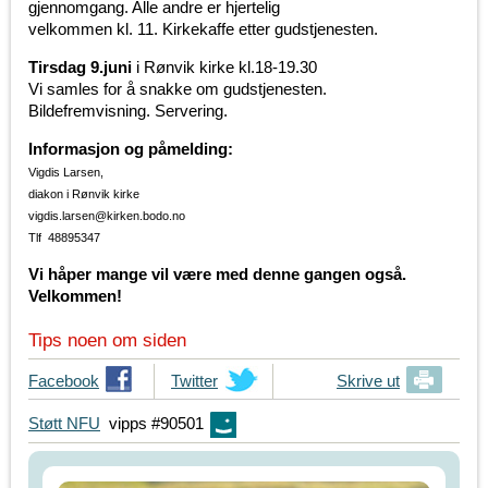
gjennomgang. Alle andre er hjertelig
velkommen kl. 11. Kirkekaffe etter gudstjenesten.
Tirsdag 9.juni
i Rønvik kirke kl.18-19.30
Vi samles for å snakke om gudstjenesten.
Bildefremvisning. Servering.
Informasjon og påmelding:
Vigdis Larsen,
diakon i Rønvik kirke
vigdis.larsen@kirken.bodo.no
Tlf 48895347
Vi håper mange vil være med denne gangen også.
Velkommen!
Tips noen om siden
T
Facebook
T
Twitter
Skrive ut
i
i
Støtt NFU
vipps #90501
p
p
s
s
d
d