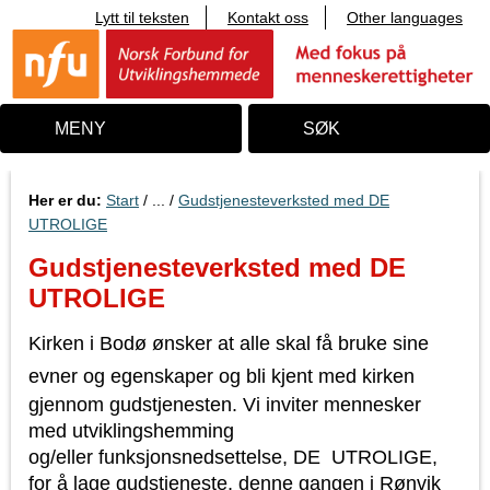
Lytt til teksten
Kontakt oss
Other languages
T
i
l
i
n
n
MENY
SØK
h
o
l
d
Her er du:
Start
/ ... /
Gudstjenesteverksted med DE
UTROLIGE
Gudstjenesteverksted med DE
UTROLIGE
Kirken i Bodø ønsker at alle skal få bruke sine
evner og egenskaper og bli kjent med kirken
gjennom gudstjenesten. Vi inviter mennesker
med utviklingshemming
og/eller funksjonsnedsettelse, DE UTROLIGE,
for å lage gudstjeneste, denne gangen i Rønvik