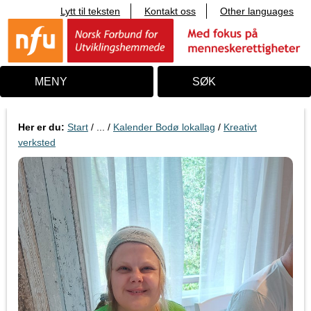
Lytt til teksten
Kontakt oss
Other languages
T
i
l
i
n
n
MENY
SØK
h
o
l
d
Her er du:
Start
/ ... /
Kalender Bodø lokallag
/
Kreativt
verksted