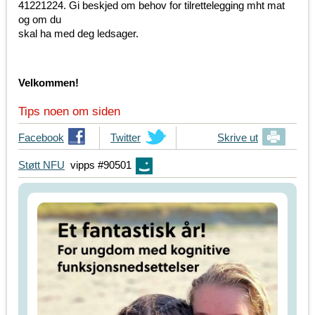
41221224. Gi beskjed om behov for tilrettelegging mht mat
og om du
skal ha med deg ledsager.
Velkommen!
Tips noen om siden
T
Facebook
T
Twitter
Skrive ut
i
i
Støtt NFU
vipps #90501
p
p
s
s
d
d
i
i
n
n
e
e
v
v
e
e
n
n
n
n