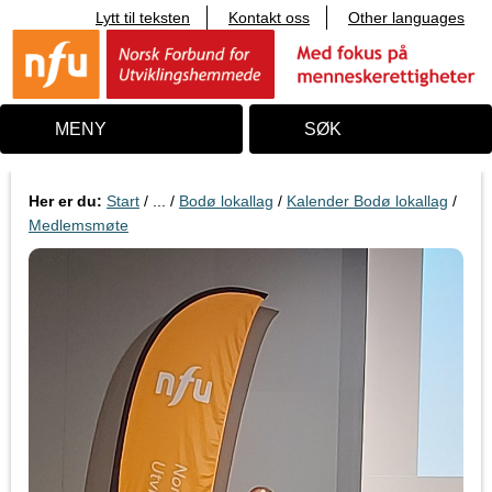
Lytt til teksten
Kontakt oss
Other languages
T
i
l
i
n
n
MENY
SØK
h
o
l
d
Her er du:
Start
/ ... /
Bodø lokallag
/
Kalender Bodø lokallag
/
Medlemsmøte