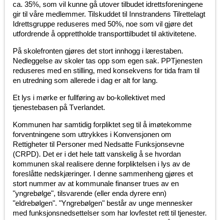
ca. 35%, som vil kunne gå utover tilbudet idrettsforeningene
gir til våre medlemmer. Tilskuddet til Innstrandens Tilrettelagt
Idrettsgruppe reduseres med 50%, noe som vil gjøre det
utfordrende å opprettholde transporttilbudet til aktivitetene.
På skolefronten gjøres det stort innhogg i lærestaben.
Nedleggelse av skoler tas opp som egen sak. PPTjenesten
reduseres med en stilling, med konsekvens for tida fram til
en utredning som allerede i dag er alt for lang.
Et lys i mørke er fullføring av bo-kollektivet med
tjenestebasen på Tverlandet.
Kommunen har samtidig forpliktet seg til å imøtekomme
forventningene som uttrykkes i Konvensjonen om
Rettigheter til Personer med Nedsatte Funksjonsevne
(CRPD). Det er i det hele tatt vanskelig å se hvordan
kommunen skal realisere denne forpliktelsen i lys av de
foreslåtte nedskjæringer. I denne sammenheng gjøres et
stort nummer av at kommunale finanser trues av en
"yngrebølge", tilsvarende (eller enda dyrere enn)
"eldrebølgen". "Yngrebølgen" består av unge mennesker
med funksjonsnedsettelser som har lovfestet rett til tjenester.