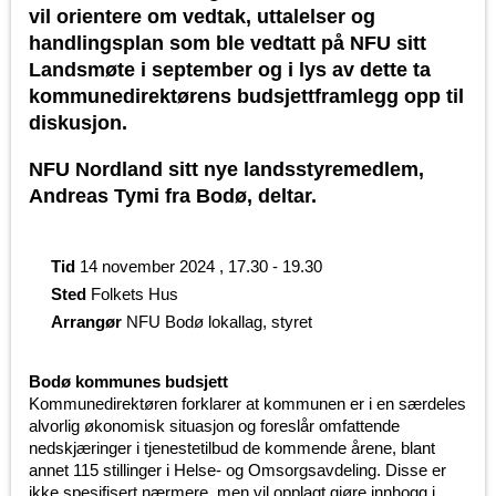
vil orientere om vedtak, uttalelser og
handlingsplan som ble vedtatt på NFU sitt
Landsmøte i september og i lys av dette ta
kommunedirektørens budsjettframlegg opp til
diskusjon.
NFU Nordland sitt nye landsstyremedlem,
Andreas Tymi fra Bodø, deltar.
Tid
14 november 2024 , 17.30 - 19.30
Sted
Folkets Hus
Arrangør
NFU Bodø lokallag, styret
Bodø kommunes budsjett
Kommunedirektøren forklarer at kommunen er i en særdeles
alvorlig økonomisk situasjon og foreslår omfattende
nedskjæringer i tjenestetilbud de kommende årene, blant
annet 115 stillinger i Helse- og Omsorgsavdeling. Disse er
ikke spesifisert nærmere, men vil opplagt gjøre innhogg i