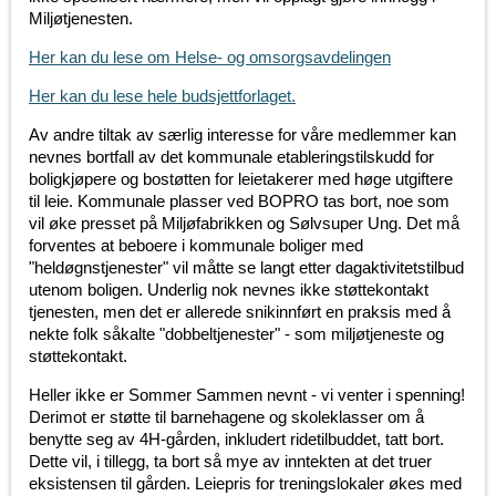
Miljøtjenesten.
Her kan du lese om Helse- og omsorgsavdelingen
Her kan du lese hele budsjettforlaget.
Av andre tiltak av særlig interesse for våre medlemmer kan
nevnes bortfall av det kommunale etableringstilskudd for
boligkjøpere og bostøtten for leietakerer med høge utgiftere
til leie. Kommunale plasser ved BOPRO tas bort, noe som
vil øke presset på Miljøfabrikken og Sølvsuper Ung. Det må
forventes at beboere i kommunale boliger med
"heldøgnstjenester" vil måtte se langt etter dagaktivitetstilbud
utenom boligen. Underlig nok nevnes ikke støttekontakt
tjenesten, men det er allerede snikinnført en praksis med å
nekte folk såkalte "dobbeltjenester" - som miljøtjeneste og
støttekontakt.
Heller ikke er Sommer Sammen nevnt - vi venter i spenning!
Derimot er støtte til barnehagene og skoleklasser om å
benytte seg av 4H-gården, inkludert ridetilbuddet, tatt bort.
Dette vil, i tillegg, ta bort så mye av inntekten at det truer
eksistensen til gården. Leiepris for treningslokaler økes med