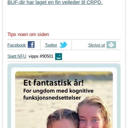
BUF-dir har laget en fin veileder til CRPD.
Tips noen om siden
T
Facebook
T
Twitter
Skrive ut
i
i
Støtt NFU
vipps #90501
p
p
s
s
d
d
i
i
n
n
e
e
v
v
e
e
n
n
n
n
e
e
r
r