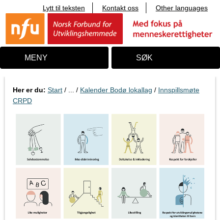
Lytt til teksten
Kontakt oss
Other languages
T
i
l
i
n
n
MENY
SØK
h
o
l
d
Her er du:
Start
/ ... /
Kalender Bodø lokallag
/
Innspillsmøte
CRPD