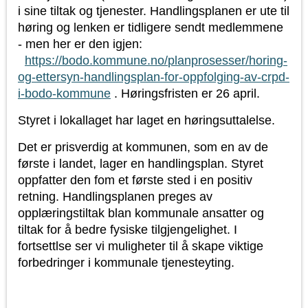
i sine tiltak og tjenester. Handlingsplanen er ute til
høring og lenken er tidligere sendt medlemmene
- men her er den igjen:
https://bodo.kommune.no/
planprosesser/horing-
og-
ettersyn-handlingsplan-for-
oppfolging-av-crpd-
i-bodo-
kommune
. Høringsfristen er 26 april.
Styret i lokallaget har laget en høringsuttalelse.
Det er prisverdig at kommunen, som en av de
første i landet, lager en handlingsplan. Styret
oppfatter den fom et første sted i en positiv
retning. Handlingsplanen preges av
opplæringstiltak blan kommunale ansatter og
tiltak for å bedre fysiske tilgjengelighet. I
fortsettlse ser vi muligheter til å skape viktige
forbedringer i kommunale tjenesteyting.