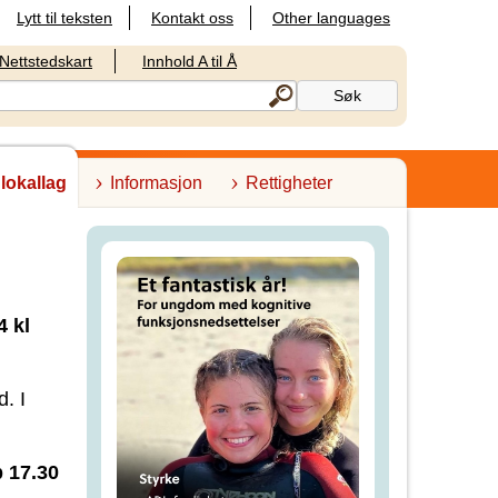
Lytt til teksten
Kontakt oss
Other languages
Nettstedskart
Innhold A til Å
 lokallag
Informasjon
Rettigheter
4 kl
. I
p 17.30