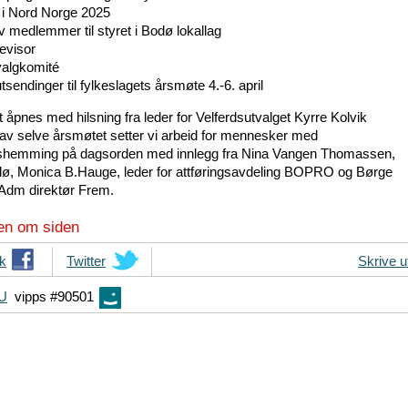
r i Nord Norge 2025
v medlemmer til styret i Bodø lokallag
revisor
valgkomité
tsendinger til fylkeslagets årsmøte 4.-6. april
 åpnes med hilsning fra leder for Velferdsutvalget Kyrre Kolvik
t av selve årsmøtet setter vi arbeid for mennesker med
gshemming på dagsorden med innlegg fra Nina Vangen Thomassen,
, Monica B.Hauge, leder for attføringsavdeling BOPRO og Børge
Adm direktør Frem.
en om siden
k
T
Twitter
Skrive u
i
FU
vipps #90501
p
s
d
i
n
e