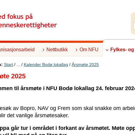
nisasjonsarbeid
Nettbutikk
Om NFU
Fylkes- og
u:
Start
/ ... /
Kalender Bodø lokallag
/
Årsmøte 2025
øte 2025
men til årsmøte i NFU Bodø lokallag 24. februar 202
 besøk av Bopro, NAV og Frem som skal snakke om arbeid
 blir det vanlige årsmøtesaker.
ppa går tur i området i forkant av årsmøtet. Møte op