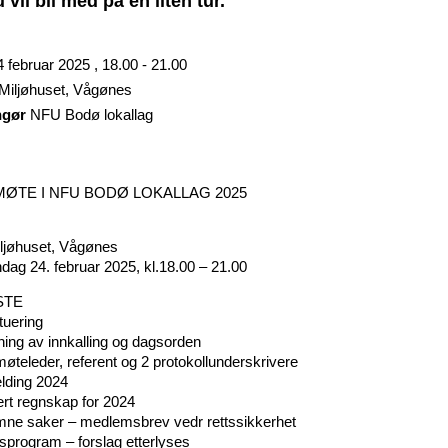
 vil bli med på en liten tur.
4 februar 2025 , 18.00 - 21.00
Miljøhuset, Vågønes
ngør
NFU Bodø lokallag
ØTE I NFU BODØ LOKALLAG 2025
iljøhuset, Vågønes
ndag 24. februar 2025, kl.18.00 – 21.00
STE
tuering
ing av innkalling og dagsorden
møteleder, referent og 2 protokollunderskrivere
lding 2024
ert regnskap for 2024
mne saker – medlemsbrev vedr rettssikkerhet
dsprogram – forslag etterlyses