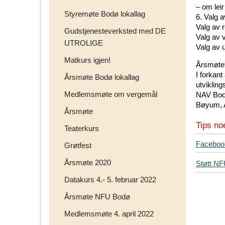
– om lei
Styremøte Bodø lokallag
6. Valg a
Valg av 
Gudstjenesteverksted med DE
Valg av 
UTROLIGE
Valg av u
Matkurs igjen!
Årsmøtet
I forkan
Årsmøte Bodø lokallag
utviklin
Medlemsmøte om vergemål
NAV Bodø
Bøyum, 
Årsmøte
Tips no
Teaterkurs
T
Faceboo
Grøtfest
i
Årsmøte 2020
Støtt N
p
s
Datakurs 4.- 5. februar 2022
d
Årsmøte NFU Bodø
i
n
Medlemsmøte 4. april 2022
e