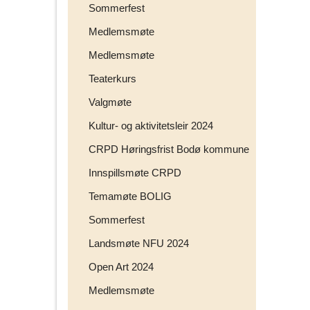
Sommerfest
v
e
Medlemsmøte
n
Medlemsmøte
n
e
Teaterkurs
r
p
Valgmøte
å
Kultur- og aktivitetsleir 2024
CRPD Høringsfrist Bodø kommune
Innspillsmøte CRPD
Temamøte BOLIG
Sommerfest
Landsmøte NFU 2024
Open Art 2024
Medlemsmøte