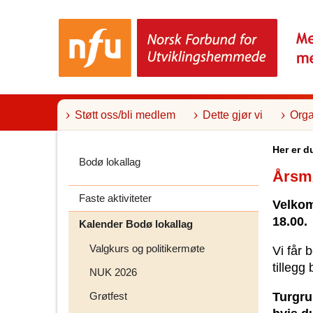
T
i
l
i
n
n
h
o
l
Støtt oss/bli medlem
Dette gjør vi
Orga
d
Her er d
Bodø lokallag
Årsm
Faste aktiviteter
Velkom
18.00.
Kalender Bodø lokallag
Valgkurs og politikermøte
Vi får
tillegg
NUK 2026
Grøtfest
Turgru