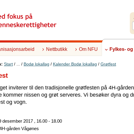
nisasjonsarbeid
Nettbutikk
Om NFU
Fylkes- og
u:
Start
/ ... /
Bodø lokallag
/
Kalender Bodø lokallag
/
Grøtfest
est
get inviterer til den tradisjonelle grøtfesten på 4H-gården
 kommer nissen og grøt serveres. Vi besøker dyra og dr
st og vogn.
9 desember 2017 , 16.00 - 18.00
4H-gården Vågønes