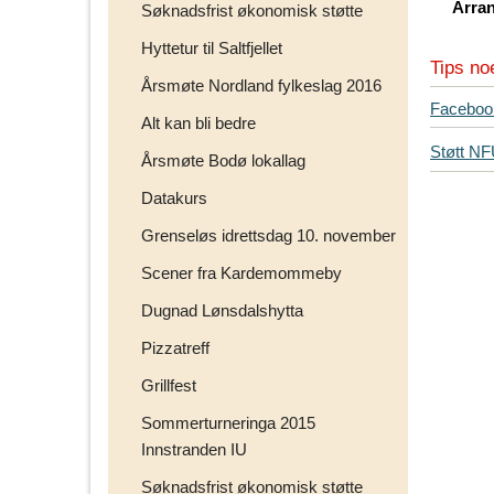
Arra
Søknadsfrist økonomisk støtte
Hyttetur til Saltfjellet
Tips no
Årsmøte Nordland fylkeslag 2016
T
Faceboo
Alt kan bli bedre
i
Støtt N
p
Årsmøte Bodø lokallag
s
Datakurs
d
i
Grenseløs idrettsdag 10. november
n
Scener fra Kardemommeby
e
v
Dugnad Lønsdalshytta
e
Pizzatreff
n
n
Grillfest
e
Sommerturneringa 2015
r
p
Innstranden IU
å
Søknadsfrist økonomisk støtte