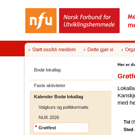
T
i
l
i
n
n
h
o
l
Støtt oss/bli medlem
Dette gjør vi
Orga
d
Her er d
Bodø lokallag
Grøtf
Faste aktiviteter
Lokalla
Kanskje
Kalender Bodø lokallag
med he
Valgkurs og politikermøte
NUK 2026
Tid
0
Grøtfest
Sted