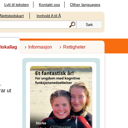
Lytt til teksten
Kontakt oss
Other languages
Nettstedskart
Innhold A til Å
 lokallag
Informasjon
Rettigheter
.
ar ut