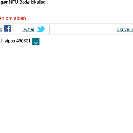
ngør
NFU Bodø lokallag
en om siden
k
T
Twitter
Skrive u
i
FU
vipps #90501
p
s
d
i
n
e
v
e
n
n
e
r
p
å