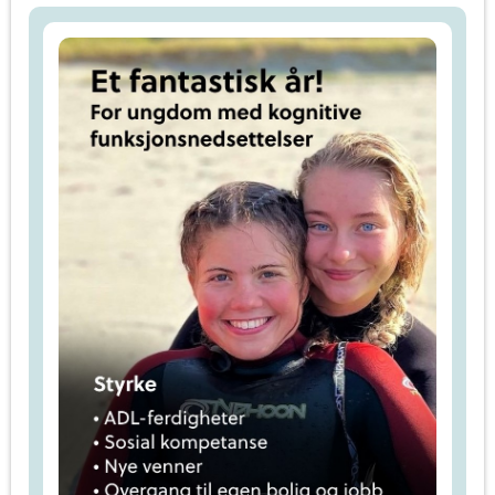
s
s
d
d
i
i
n
n
e
e
v
v
e
e
n
n
n
n
e
e
r
r
p
p
å
å