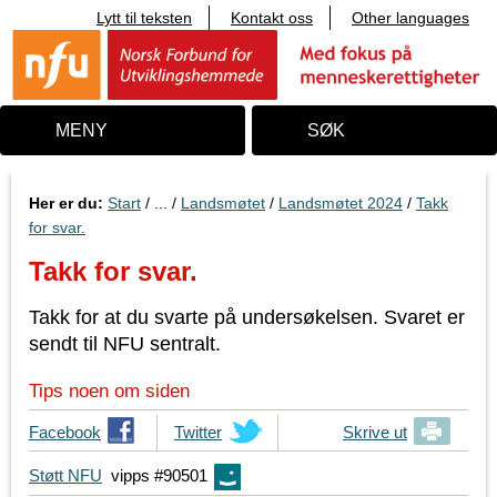
Lytt til teksten
Kontakt oss
Other languages
T
i
l
i
n
n
MENY
SØK
h
o
l
d
Her er du:
Start
/ ... /
Landsmøtet
/
Landsmøtet 2024
/
Takk
for svar.
Takk for svar.
Takk for at du svarte på undersøkelsen. Svaret er
sendt til NFU sentralt.
Tips noen om siden
T
Facebook
T
Twitter
Skrive ut
i
i
Støtt NFU
vipps #90501
p
p