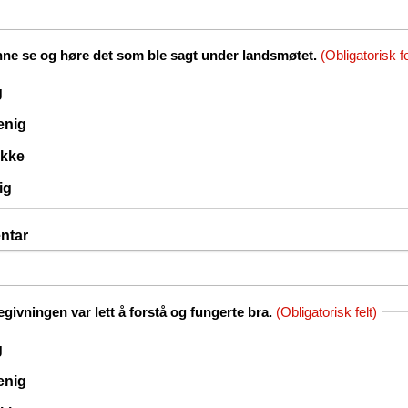
ne se og høre det som ble sagt under landsmøtet.
(Obligatorisk fe
g
 enig
ikke
ig
ntar
ivningen var lett å forstå og fungerte bra.
(Obligatorisk felt)
g
 enig