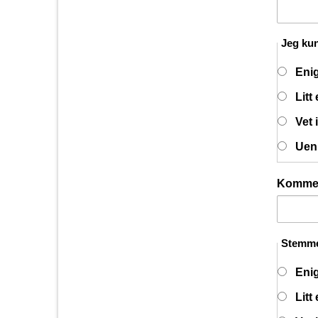
Jeg kun
Eni
Litt
Vet 
Uen
Komme
Stemmeg
Eni
Litt