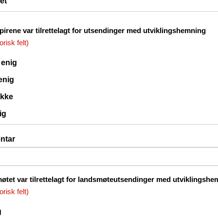
et
irene var tilrettelagt for utsendinger med utviklingshemning
orisk felt)
 enig
 enig
ikke
ig
ntar
tet var tilrettelagt for landsmøteutsendinger med utviklingshe
orisk felt)
g