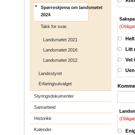
Ann
Spørreskjema om landsmøtet
2024
Sakspap
Takk for svar.
(Obligat
Helt
Landsmøtet 2021
Litt
Landsmøtet 2016
Vet 
Landsmøtet 2012
Uen
Landsstyret
Erfaringsutvalget
Komme
Styringsdokumenter
Samarbeid
Landsmø
Historikk
(Obligat
Kalender
Eni