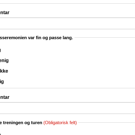
ntar
seremonien var fin og passe lang.
g
 enig
ikke
ig
ntar
te treningen og turen
(Obligatorisk felt)
g