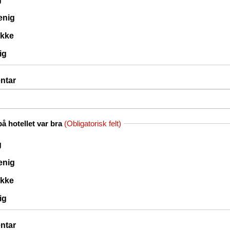
 enig
ikke
ig
ntar
å hotellet var bra
(Obligatorisk felt)
g
 enig
ikke
ig
ntar