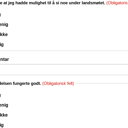
te at jeg hadde mulighet til å si noe under landsmøtet.
(Obligatorisk
g
 enig
ikke
ig
ntar
elsen fungerte godt.
(Obligatorisk felt)
g
 enig
ikke
ig