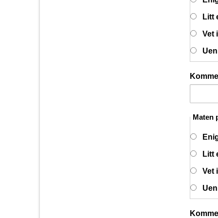
Litt
Vet 
Uen
Komme
Maten p
Eni
Litt
Vet 
Uen
Komme