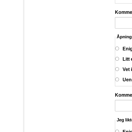
Komme
Åpnings
Eni
Litt
Vet 
Uen
Komme
Jeg lik
Eni