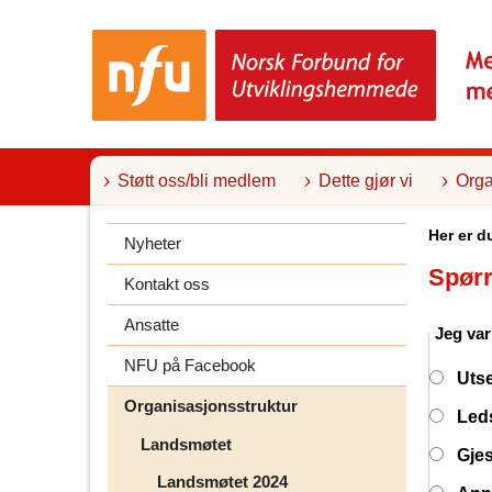
T
i
l
i
n
n
h
o
l
Støtt oss/bli medlem
Dette gjør vi
Orga
d
Her er d
Nyheter
Spørr
Kontakt oss
Ansatte
Jeg va
NFU på Facebook
Uts
Organisasjonsstruktur
Led
Landsmøtet
Gjes
Landsmøtet 2024