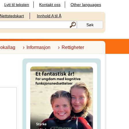
Lytt til teksten
Kontakt oss
Other languages
Nettstedskart
Innhold A til Å
lokallag
Informasjon
Rettigheter