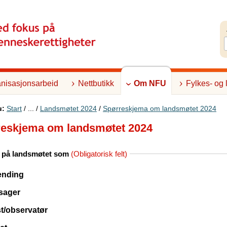
nisasjonsarbeid
Nettbutikk
Om NFU
Fylkes- og 
u:
Start
/ ... /
Landsmøtet 2024
/
Spørreskjema om landsmøtet 2024
eskjema om landsmøtet 2024
r på landsmøtet som
(Obligatorisk felt)
ending
sager
t/observatør