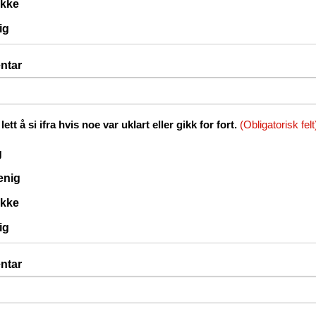
ikke
ig
ntar
lett å si ifra hvis noe var uklart eller gikk for fort.
(Obligatorisk felt
g
 enig
ikke
ig
ntar