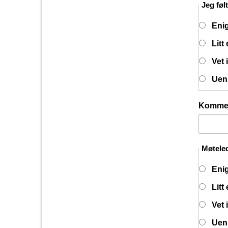
Jeg føl
Eni
Litt
Vet 
Uen
Komme
Møteled
Eni
Litt
Vet 
Uen