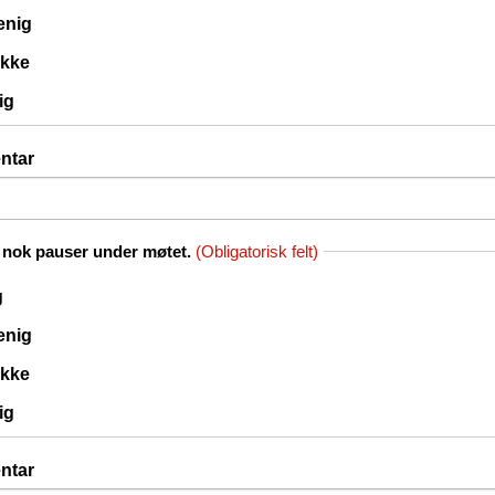
 enig
ikke
ig
ntar
 nok pauser under møtet.
(Obligatorisk felt)
g
 enig
ikke
ig
ntar