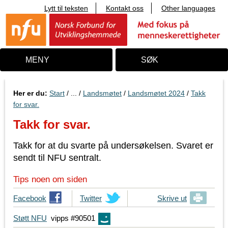
Lytt til teksten
Kontakt oss
Other languages
T
i
l
i
n
n
MENY
SØK
h
o
l
d
Her er du:
Start
/ ... /
Landsmøtet
/
Landsmøtet 2024
/
Takk
for svar.
Takk for svar.
Takk for at du svarte på undersøkelsen. Svaret er
sendt til NFU sentralt.
Tips noen om siden
T
Facebook
T
Twitter
Skrive ut
i
i
Støtt NFU
vipps #90501
p
p