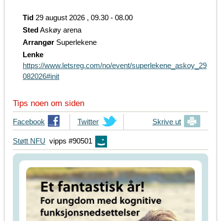
Tid
29 august 2026 , 09.30 - 08.00
Sted
Askøy arena
Arrangør
Superlekene
Lenke
https://www.letsreg.com/no/event/superlekene_askoy_29
082026#init
Tips noen om siden
T
Facebook
T
Twitter
Skrive ut
i
i
Støtt NFU
vipps #90501
p
p
s
s
d
d
i
i
n
n
e
e
v
v
e
e