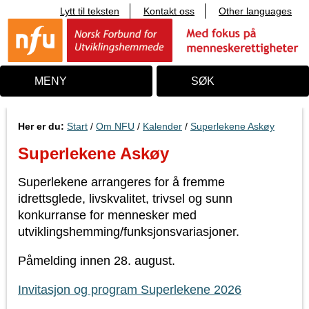
Lytt til teksten
Kontakt oss
Other languages
T
i
l
i
n
n
MENY
SØK
h
o
l
d
Her er du:
Start
/
Om NFU
/
Kalender
/
Superlekene Askøy
Superlekene Askøy
Superlekene arrangeres for å fremme
idrettsglede, livskvalitet, trivsel og sunn
konkurranse for mennesker med
utviklingshemming/funksjonsvariasjoner.
Påmelding innen 28. august.
Invitasjon og program Superlekene 2026