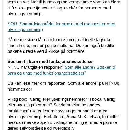
som en veiviser til kunnskap og kompetanse som kan bidra
til å sikre gode tjenester til og levekår for personer med
utviklingshemning.
SOR (Samordningsrådet for arbeid med mennesker med
utviklingshemning)
På denne siden får du informasjon om aktuelle fagbøker
innen helse, omsorg og sosialtema. Du kan også bestille
bøkene direkte ved å klikke på boktitlene.
Søsken til barn med funksjonsnedsettelser
NTNU har utgitt en rapporten
"Som alle andre? Søsken til
barn og unge med funksjonsnedsettelser"
Du kan lese mer om rapporten "Som alle andre" på NTNUs
hjemmesider
Viktig bok: "Vanlig eller utviklingshemmet?" I boka "Vanlig
eller utviklingshemmet? Selvforståelse og andres
forståelser" møter leserne syv unge mennesker med
utviklingshemning. Forfatteren, Anna M. Kittelsaa, formidler
hvordan merkelappen utviklingshemning er med å påvirke
deres selvforståelse og hverdagsliv.