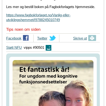
Les mer og bestill boken på Fagbokforlagets hjemmeside.
https://www.fagbokforlaget.no/Vanlig-eller-
utviklingshemmet/I9788245010749
Tips noen om siden
T
Facebook
T
Twitter
Skrive ut
i
i
Støtt NFU
vipps #90501
p
p
s
s
d
d
i
i
n
n
e
e
v
v
e
e
n
n
n
n
e
e
r
r