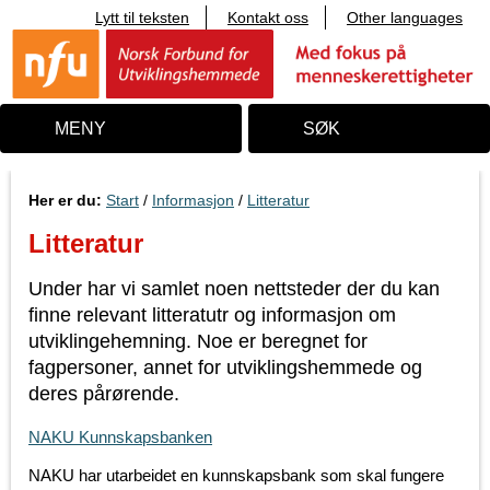
Lytt til teksten
Kontakt oss
Other languages
T
i
l
i
n
n
MENY
SØK
h
o
l
d
Her er du:
Start
/
Informasjon
/
Litteratur
Litteratur
Under har vi samlet noen nettsteder der du kan
finne relevant litteratutr og informasjon om
utviklingehemning. Noe er beregnet for
fagpersoner, annet for utviklingshemmede og
deres pårørende.
NAKU Kunnskapsbanken
NAKU har utarbeidet en kunnskapsbank som skal fungere