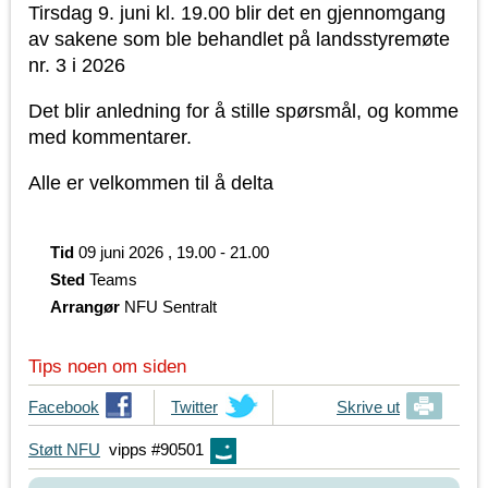
Tirsdag 9. juni kl. 19.00 blir det en gjennomgang
av sakene som ble behandlet på landsstyremøte
nr. 3 i 2026
Det blir anledning for å stille spørsmål, og komme
med kommentarer.
Alle er velkommen til å delta
Tid
09 juni 2026 , 19.00 - 21.00
Sted
Teams
Arrangør
NFU Sentralt
Tips noen om siden
T
Facebook
T
Twitter
Skrive ut
i
i
Støtt NFU
vipps #90501
p
p
s
s