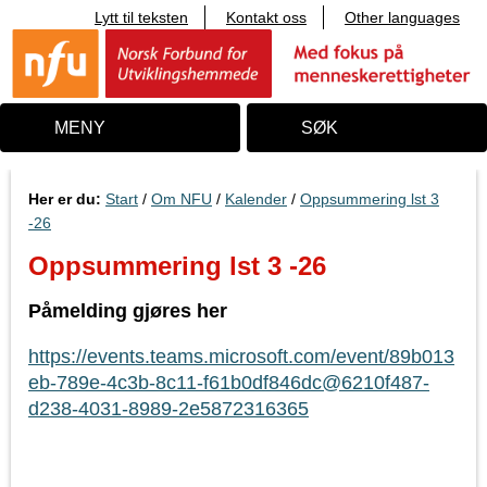
Lytt til teksten
Kontakt oss
Other languages
T
i
l
i
n
n
MENY
SØK
h
o
l
d
Her er du:
Start
/
Om NFU
/
Kalender
/
Oppsummering lst 3
-26
Oppsummering lst 3 -26
Påmelding gjøres her
https://events.teams.microsoft.com/event/89b013
eb-789e-4c3b-8c11-f61b0df846dc@6210f487-
d238-4031-8989-2e5872316365