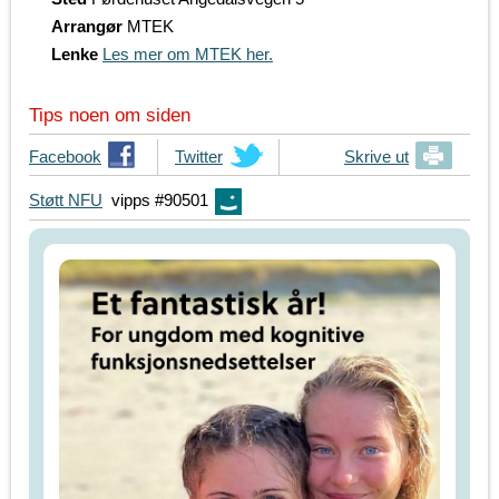
Arrangør
MTEK
Lenke
Les mer om MTEK her.
Tips noen om siden
T
Facebook
T
Twitter
Skrive ut
i
i
Støtt NFU
vipps #90501
p
p
s
s
d
d
i
i
n
n
e
e
v
v
e
e
n
n
n
n
e
e
r
r