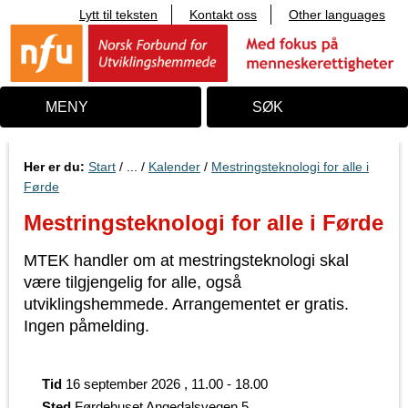
Lytt til teksten
Kontakt oss
Other languages
T
i
l
i
n
n
MENY
SØK
h
o
l
d
Her er du:
Start
/ ... /
Kalender
/
Mestringsteknologi for alle i
Førde
Mestringsteknologi for alle i Førde
MTEK handler om at mestringsteknologi skal
være tilgjengelig for alle, også
utviklingshemmede. Arrangementet er gratis.
Ingen påmelding.
Tid
16 september 2026 , 11.00 - 18.00
Sted
Førdehuset Angedalsvegen 5