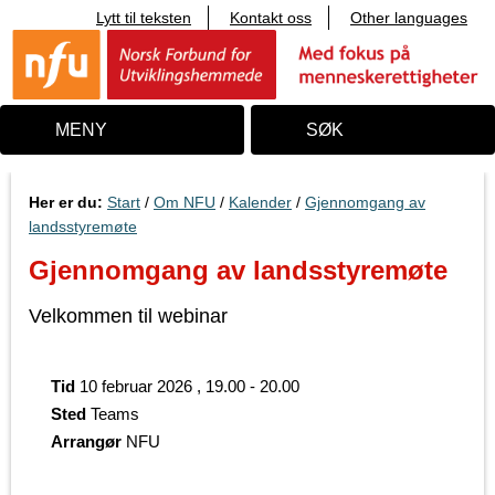
Lytt til teksten
Kontakt oss
Other languages
T
i
l
i
n
n
MENY
SØK
h
o
l
d
Her er du:
Start
/
Om NFU
/
Kalender
/
Gjennomgang av
landsstyremøte
Gjennomgang av landsstyremøte
Velkommen til webinar
Tid
10 februar 2026 , 19.00 - 20.00
Sted
Teams
Arrangør
NFU