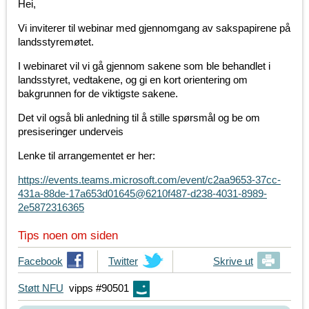
Hei,
Vi inviterer til webinar med gjennomgang av sakspapirene på
landsstyremøtet.
I webinaret vil vi gå gjennom sakene som ble behandlet i
landsstyret, vedtakene, og gi en kort orientering om
bakgrunnen for de viktigste sakene.
Det vil også bli anledning til å stille spørsmål og be om
presiseringer underveis
Lenke til arrangementet er her:
https://events.teams.microsoft.com/event/c2aa9653-37cc-
431a-88de-17a653d01645@6210f487-d238-4031-8989-
2e5872316365
Tips noen om siden
T
Facebook
T
Twitter
Skrive ut
i
i
Støtt NFU
vipps #90501
p
p
s
s