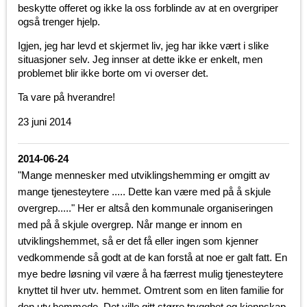
beskytte offeret og ikke la oss forblinde av at en overgriper
også trenger hjelp.
Igjen, jeg har levd et skjermet liv, jeg har ikke vært i slike
situasjoner selv. Jeg innser at dette ikke er enkelt, men
problemet blir ikke borte om vi overser det.
Ta vare på hverandre!
23 juni 2014
2014-06-24
"Mange mennesker med utviklingshemming er omgitt av
mange tjenesteytere ..... Dette kan være med på å skjule
overgrep....." Her er altså den kommunale organiseringen
med på å skjule overgrep. Når mange er innom en
utviklingshemmet, så er det få eller ingen som kjenner
vedkommende så godt at de kan forstå at noe er galt fatt. En
mye bedre løsning vil være å ha færrest mulig tjenesteytere
knyttet til hver utv. hemmet. Omtrent som en liten familie for
den utv.hemmede. Det ville gitt større trygghet og kjennskap