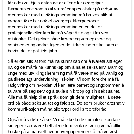
får adekvat hjelp enten de er offer eller overgriper.
Barnehusene som skal være/ er spesialister på avhør av
mennesker med utviklingshemming må brukes slik at
avhøret ikke blir nok et overgrep. Nærpersoner til
mennesker med utviklingshemming enten det er
profesjonelle eller familie må våge å se og si fra ved
mistanke. Det gjelder både lærere og vernepleiere og
assistenter og andre. Igjen er det ikke vi som skal samle
bevis, det er politiets jobb.
Så er det slik at folk må ha kunnskap om å ivareta sitt eget
liv, og de må få ha kunnskap om å ha et seksualliv. Barn og
unge med utviklingshemming må få være med på vanlig og
på tilrettelagt undervisning i skolen. Vi som foreldre må få
rådgivning om hvordan vi kan lære barnet og ungdommen å
ta vare på seg selv og å takle sin kropp og sin seksualitet.
Alle må få hjelp til et språk som gir dem mulighet til å sette
ord på både seksualitet og følelser. De som bruker alternativ
kommunikasjon må ha alle typer ord i sitt ordforråd.
Også må vi tørre å se. Vi må ikke la de som ikke kan tale
sin egen sak være helt alene fordi vi ikke tør og vi må alltid
huske på at uansett hvem overgriperen er så må vi først