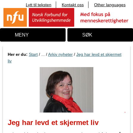
Lytt til teksten
Kontakt oss
Other languages
T
i
l
i
n
n
MENY
SØK
h
o
l
d
Her er du:
Start
/ ... /
Arkiv nyheter
/
Jeg har levd et skjermet
liv
Jeg har levd et skjermet liv