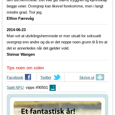
begge veier. Overgrep kan likevel forekomme, men i langt
mindre grad. Tror jeg.
Elfinn Færevåg
2014-06-23
Man vet at utviklingshemmede er mer utsatt for seksuelt
overgrep enn andre og da er det neppe noen grunn til å tro at
det er annerledes når det gjelder vold.
Steinar Wangen
Tips noen om siden
T
Facebook
T
Twitter
Skrive ut
i
i
Støtt NFU
vipps #90501
p
p
s
s
d
d
i
i
n
n