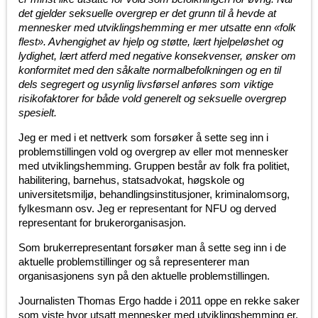
det gjelder seksuelle overgrep er det grunn til å hevde at
mennesker med utviklingshemming er mer utsatte enn «folk
flest». Avhengighet av hjelp og støtte, lært hjelpeløshet og
lydighet, lært atferd med negative konsekvenser, ønsker om
konformitet med den såkalte normalbefolkningen og en til
dels segregert og usynlig livsførsel anføres som viktige
risikofaktorer for både vold generelt og seksuelle overgrep
spesielt.
Jeg er med i et nettverk som forsøker å sette seg inn i
problemstillingen vold og overgrep av eller mot mennesker
med utviklingshemming. Gruppen består av folk fra politiet,
habilitering, barnehus, statsadvokat, høgskole og
universitetsmiljø, behandlingsinstitusjoner, kriminalomsorg,
fylkesmann osv. Jeg er representant for NFU og derved
representant for brukerorganisasjon.
Som brukerrepresentant forsøker man å sette seg inn i de
aktuelle problemstillinger og så representerer man
organisasjonens syn på den aktuelle problemstillingen.
Journalisten Thomas Ergo hadde i 2011 oppe en rekke saker
som viste hvor utsatt mennesker med utviklingshemming er.