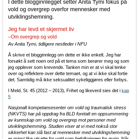
I dette blogginnlegget setter Anita Tymi fokus på
vold og overgrep overfor mennesker med
utviklingshemning.
Jeg har levd et skjermet liv
–Om overgrep og vold
Av Anita Tymi, tidligere nestleder i NFU
Å skrive et blogginnlegg om dette er ikke enkelt. Jeg har
forsøkt å sett noen ord på et tema som berører meg og som
jeg opplever som krevende. Tanken min er at vi skal tenke
over og reflektere over dette temaet, og at vi ikke skal fortie
det. Samtidig må ikke seksualitet sykeliggjøres eller forbys.
I Meld. St. 45 (2012 – 2013), Frihet og likeverd sies det i
kap
5
Nasjonalt kompetansesenter om vold og traumatisk stress
(NKVTS) har på oppdrag fra BLD foretatt en oppsummering
av kunnskap om vold og overgrep mot personer med
utviklingshemming.
Studien viser at vi med nokså stor
sikkerhet kan slå fast at mennesker med utviklingshemming
er minst like utsatte for vold som befolkningen for øvrig. Når