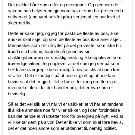
Det gjelder båre som offer og overgriper. Og gjennom de
sakene han belyser og gjennom saker som blir presentert i
nettverket (anonymt selvfølgelig) ser jeg at jeg har levd et
skjermet liv.
Dette er saker jeg, og jeg tør påstå de fleste av oss, ikke
ønsker skal skje, og som de fleste av oss ikke aner skjer.
Mennesker som blir utnyttet på det groveste, som ikke blir
trodd i sin historie, fordi de på grunn av sin
utviklingshemming er språklig svak og ikke oppleves som
troverdige vitner. Jeg opplever at det som jeg ser på som
helt klare overgrep ikke er mulig å bevise slik at noen kan
straffes. Det er forskjell på at noe er gjort og at noe kan
bevises at det er gjort. Dette høres for meg urettferdig ut,
men det er ikke det det handler om, det er hva som er
beviselig.
Så er det vel slik at vi når vi er usikker, at vi har en tendens
til å ikke anmelde noe før vi er sikker, og i den forbindelse
kan det hende at vi utsetter folk for overgrep på nytt, ved at
vi ikke tar dem på alvor. Det er ikke vi som skal føre bevis,
det er det noen andre som er utdannet til, nemlig politiet.