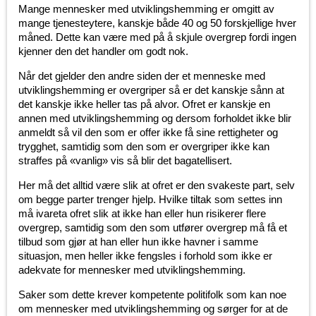
Mange mennesker med utviklingshemming er omgitt av
mange tjenesteytere, kanskje både 40 og 50 forskjellige hver
måned. Dette kan være med på å skjule overgrep fordi ingen
kjenner den det handler om godt nok.
Når det gjelder den andre siden der et menneske med
utviklingshemming er overgriper så er det kanskje sånn at
det kanskje ikke heller tas på alvor. Ofret er kanskje en
annen med utviklingshemming og dersom forholdet ikke blir
anmeldt så vil den som er offer ikke få sine rettigheter og
trygghet, samtidig som den som er overgriper ikke kan
straffes på «vanlig» vis så blir det bagatellisert.
Her må det alltid være slik at ofret er den svakeste part, selv
om begge parter trenger hjelp. Hvilke tiltak som settes inn
må ivareta ofret slik at ikke han eller hun risikerer flere
overgrep, samtidig som den som utfører overgrep må få et
tilbud som gjør at han eller hun ikke havner i samme
situasjon, men heller ikke fengsles i forhold som ikke er
adekvate for mennesker med utviklingshemming.
Saker som dette krever kompetente politifolk som kan noe
om mennesker med utviklingshemming og sørger for at de