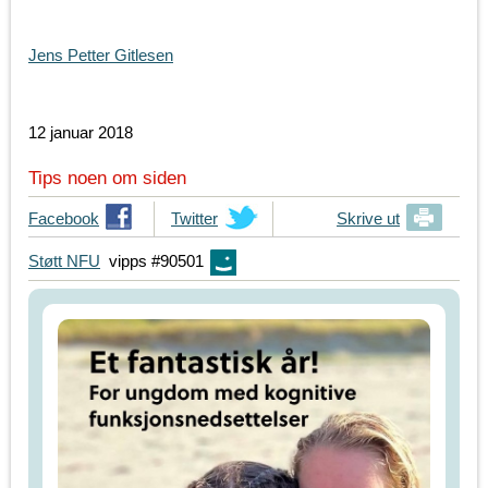
Jens Petter Gitlesen
12 januar 2018
Tips noen om siden
T
Facebook
T
Twitter
Skrive ut
i
i
Støtt NFU
vipps #90501
p
p
s
s
d
d
i
i
n
n
e
e
v
v
e
e
n
n
n
n