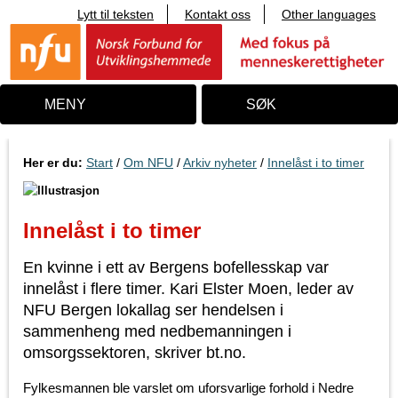
Lytt til teksten
Kontakt oss
Other languages
T
i
l
i
n
n
MENY
SØK
h
o
l
d
Her er du:
Start
/
Om NFU
/
Arkiv nyheter
/
Innelåst i to timer
Innelåst i to timer
En kvinne i ett av Bergens bofellesskap var
innelåst i flere timer. Kari Elster Moen, leder av
NFU Bergen lokallag ser hendelsen i
sammenheng med nedbemanningen i
omsorgssektoren, skriver bt.no.
Fylkesmannen ble varslet om uforsvarlige forhold i Nedre