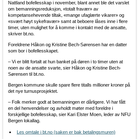
Nattland bofellesskap i november, blant annet ble det varslet
om bemanningsreduksjon, «totalt fravær» av
kompetansehevende tiltak, «mange ufaglærte vikarer» og
«svært høyt sykefravær» samt at beboere låses inne i flere
timer, uten mulighet for å komme i kontakt med de ansatte,
skriver bt.no.
Foreldrene Håkon og Kristine Bech-Sørensen har en datter
som bor i bofellesskapet.
– Vi er blitt fortalt at hun banket på døren i to timer uten at
noen av de ansatte svarte, sier Håkon og Kristine Bech-
Sørensen til bt.no.
Bergen kommune skulle spare flere titalls millioner kroner på
det nye turnusprosjektet.
– Folk merker godt at bemanningen er dårligere. Vi har fått
en del henvendelser og avholdt møter med foreldre i
forskjellige bofellesskap, sier Kari Elster Moen, leder av NFU
Bergen lokallag.
Les omtale i bt.no (saken er bak betalingsmuren)