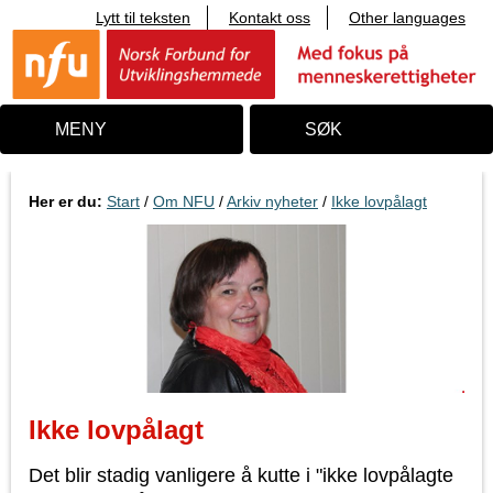
Lytt til teksten
Kontakt oss
Other languages
T
i
l
i
n
n
MENY
SØK
h
o
l
d
Her er du:
Start
/
Om NFU
/
Arkiv nyheter
/
Ikke lovpålagt
Ikke lovpålagt
Det blir stadig vanligere å kutte i "ikke lovpålagte