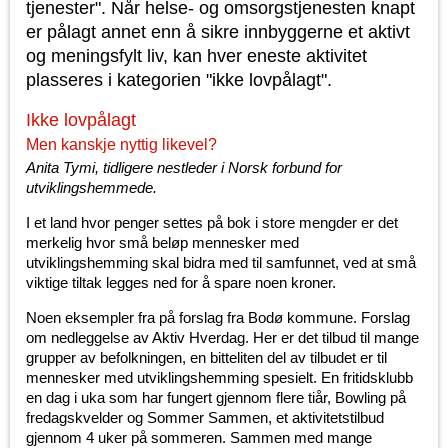
tjenester". Når helse- og omsorgstjenesten knapt
er pålagt annet enn å sikre innbyggerne et aktivt
og meningsfylt liv, kan hver eneste aktivitet
plasseres i kategorien "ikke lovpålagt".
Ikke lovpålagt
Men kanskje nyttig likevel?
Anita Tymi, tidligere nestleder i Norsk forbund for
utviklingshemmede.
I et land hvor penger settes på bok i store mengder er det
merkelig hvor små beløp mennesker med
utviklingshemming skal bidra med til samfunnet, ved at små
viktige tiltak legges ned for å spare noen kroner.
Noen eksempler fra på forslag fra Bodø kommune. Forslag
om nedleggelse av Aktiv Hverdag. Her er det tilbud til mange
grupper av befolkningen, en bitteliten del av tilbudet er til
mennesker med utviklingshemming spesielt. En fritidsklubb
en dag i uka som har fungert gjennom flere tiår, Bowling på
fredagskvelder og Sommer Sammen, et aktivitetstilbud
gjennom 4 uker på sommeren. Sammen med mange