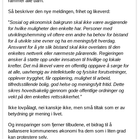
rammer alle barn.
Så beskriver den nye meldingen, frihet og likeverd:
”
Sosial og økonomisk bakgrunn skal ikke være avgjørende
for hvilke muligheter den enkelte har. Personer med
utviklingshemming vil oftere enn andre ha behov for bistand
for å utvikle sine evner og ha en meningsfylt hverdag.
Ansvaret for å yte slik bistand skal ikke overlates til den
enkeltes nettverk eller nærmeste pårørende. Regjeringen
ønsker å støtte opp under innsatsen til frivillige og lokale
krefter. Det må likevel være en offentlig oppgave å sørge for
at alle, uavhengig av intellektuelle og fysiske forutsetninger,
opplever trygghet, får opplæring, mulighet til arbeid,
tilfredsstillende bolig, god helse og meningsfylt fritid. Dette
sikres hovedsakelig gjennom gode offentlige ordninger og
vekt på den enkeltes rettssikkerhet.”
Ikke lovpålagt, nei kanskje ikke, men små tiltak som er av
betydning gir mening i livet.
Og innsparinger som fjerner tilbudene, et bidrag til å
ballansere kommunenes økonomi fra dem som i liten grad
kan protestere selv.