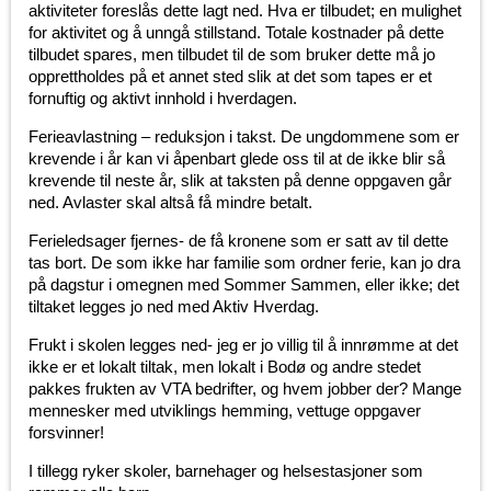
aktiviteter foreslås dette lagt ned. Hva er tilbudet; en mulighet
for aktivitet og å unngå stillstand. Totale kostnader på dette
tilbudet spares, men tilbudet til de som bruker dette må jo
opprettholdes på et annet sted slik at det som tapes er et
fornuftig og aktivt innhold i hverdagen.
Ferieavlastning – reduksjon i takst. De ungdommene som er
krevende i år kan vi åpenbart glede oss til at de ikke blir så
krevende til neste år, slik at taksten på denne oppgaven går
ned. Avlaster skal altså få mindre betalt.
Ferieledsager fjernes- de få kronene som er satt av til dette
tas bort. De som ikke har familie som ordner ferie, kan jo dra
på dagstur i omegnen med Sommer Sammen, eller ikke; det
tiltaket legges jo ned med Aktiv Hverdag.
Frukt i skolen legges ned- jeg er jo villig til å innrømme at det
ikke er et lokalt tiltak, men lokalt i Bodø og andre stedet
pakkes frukten av VTA bedrifter, og hvem jobber der? Mange
mennesker med utviklings hemming, vettuge oppgaver
forsvinner!
I tillegg ryker skoler, barnehager og helsestasjoner som