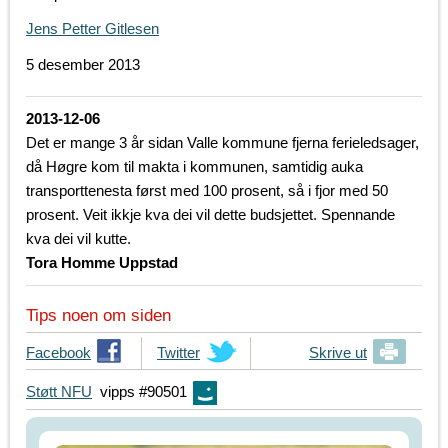
Jens Petter Gitlesen
5 desember 2013
2013-12-06
Det er mange 3 år sidan Valle kommune fjerna ferieledsager,
då Høgre kom til makta i kommunen, samtidig auka
transporttenesta først med 100 prosent, så i fjor med 50
prosent. Veit ikkje kva dei vil dette budsjettet. Spennande
kva dei vil kutte.
Tora Homme Uppstad
Tips noen om siden
T
Facebook
T
Twitter
Skrive ut
i
i
Støtt NFU
vipps #90501
p
p
s
s
d
d