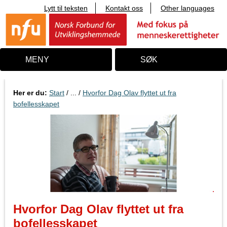
Lytt til teksten
Kontakt oss
Other languages
T
i
l
i
n
n
MENY
SØK
h
o
l
d
Her er du:
Start
/ ... /
Hvorfor Dag Olav flyttet ut fra
bofellesskapet
Hvorfor Dag Olav flyttet ut fra
bofellesskapet