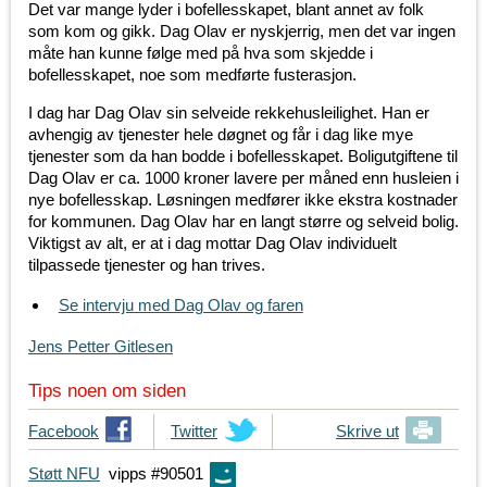
Det var mange lyder i bofellesskapet, blant annet av folk
som kom og gikk. Dag Olav er nyskjerrig, men det var ingen
måte han kunne følge med på hva som skjedde i
bofellesskapet, noe som medførte fusterasjon.
I dag har Dag Olav sin selveide rekkehusleilighet. Han er
avhengig av tjenester hele døgnet og får i dag like mye
tjenester som da han bodde i bofellesskapet. Boligutgiftene til
Dag Olav er ca. 1000 kroner lavere per måned enn husleien i
nye bofellesskap. Løsningen medfører ikke ekstra kostnader
for kommunen. Dag Olav har en langt større og selveid bolig.
Viktigst av alt, er at i dag mottar Dag Olav individuelt
tilpassede tjenester og han trives.
Se intervju med Dag Olav og faren
Jens Petter Gitlesen
Tips noen om siden
T
Facebook
T
Twitter
Skrive ut
i
i
Støtt NFU
vipps #90501
p
p