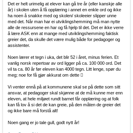
Det er helt urimelig at elever kan gå tre år (eller kanskje alle
år) i skolen uten å få opplæring i annet en enkle ord og ikke
ha noen å snakke med og skolen/ skoleeier slipper unne
med det. Når man har ei utviklingshemming må man nytte
alle de ressursene en har og få hjelp til det. Det er ikke verre
å lære ASK enn at mange med utviklingshemming faktisk
greier det, da skulle det være mulig både for pedagoger og
assistenter.
Noen lærer et tegn i uka, det blir 52 i året, minus ferien. Et
vanlig norsk repertoar av ord ligger på ca. 100 000 ord. Det
vil ta ca. 80 år før eleven kan 4000 tegn. Litt lenge, spør du
meg; noe for få gjør akkurat om dette 
Vi venter ennå på at kommunene skal se på dette som sitt
ansvar, at pedagoger skal skjønne at de må kunne mer enn
eleven, at hele miljøet rundt barnet får opplæring og at folk
kan få lov å si det de kan greie, på den måten de greier det
og ikke bare må forstå alt!
Noen gang er jo tale gull, godt nytt år!