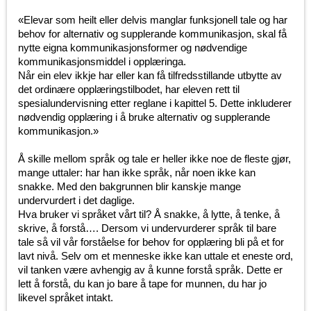
«Elevar som heilt eller delvis manglar funksjonell tale og har
behov for alternativ og supplerande kommunikasjon, skal få
nytte eigna kommunikasjonsformer og nødvendige
kommunikasjonsmiddel i opplæringa.
Når ein elev ikkje har eller kan få tilfredsstillande utbytte av
det ordinære opplæringstilbodet, har eleven rett til
spesialundervisning etter reglane i kapittel 5. Dette inkluderer
nødvendig opplæring i å bruke alternativ og supplerande
kommunikasjon.»
Å skille mellom språk og tale er heller ikke noe de fleste gjør,
mange uttaler: har han ikke språk, når noen ikke kan
snakke. Med den bakgrunnen blir kanskje mange
undervurdert i det daglige.
Hva bruker vi språket vårt til? Å snakke, å lytte, å tenke, å
skrive, å forstå…. Dersom vi undervurderer språk til bare
tale så vil vår forståelse for behov for opplæring bli på et for
lavt nivå. Selv om et menneske ikke kan uttale et eneste ord,
vil tanken være avhengig av å kunne forstå språk. Dette er
lett å forstå, du kan jo bare å tape for munnen, du har jo
likevel språket intakt.