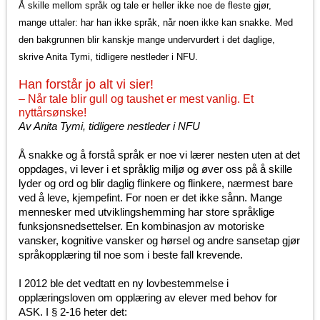
Å skille mellom språk og tale er heller ikke noe de fleste gjør,
mange uttaler: har han ikke språk, når noen ikke kan snakke. Med
den bakgrunnen blir kanskje mange undervurdert i det daglige,
skrive Anita Tymi, tidligere nestleder i NFU.
Han forstår jo alt vi sier!
– Når tale blir gull og taushet er mest vanlig. Et
nyttårsønske!
Av Anita Tymi, tidligere nestleder i NFU
Å snakke og å forstå språk er noe vi lærer nesten uten at det
oppdages, vi lever i et språklig miljø og øver oss på å skille
lyder og ord og blir daglig flinkere og flinkere, nærmest bare
ved å leve, kjempefint. For noen er det ikke sånn. Mange
mennesker med utviklingshemming har store språklige
funksjonsnedsettelser. En kombinasjon av motoriske
vansker, kognitive vansker og hørsel og andre sansetap gjør
språkopplæring til noe som i beste fall krevende.
I 2012 ble det vedtatt en ny lovbestemmelse i
opplæringsloven om opplæring av elever med behov for
ASK. I § 2-16 heter det: