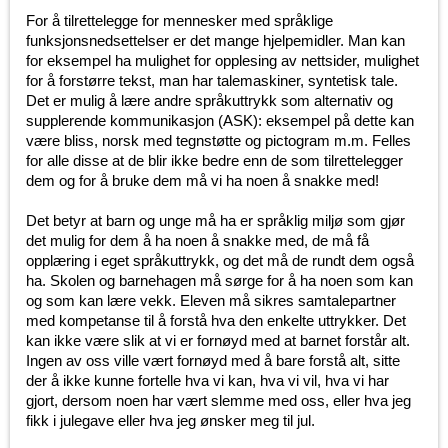
For å tilrettelegge for mennesker med språklige
funksjonsnedsettelser er det mange hjelpemidler. Man kan
for eksempel ha mulighet for opplesing av nettsider, mulighet
for å forstørre tekst, man har talemaskiner, syntetisk tale.
Det er mulig å lære andre språkuttrykk som alternativ og
supplerende kommunikasjon (ASK): eksempel på dette kan
være bliss, norsk med tegnstøtte og pictogram m.m. Felles
for alle disse at de blir ikke bedre enn de som tilrettelegger
dem og for å bruke dem må vi ha noen å snakke med!
Det betyr at barn og unge må ha er språklig miljø som gjør
det mulig for dem å ha noen å snakke med, de må få
opplæring i eget språkuttrykk, og det må de rundt dem også
ha. Skolen og barnehagen må sørge for å ha noen som kan
og som kan lære vekk. Eleven må sikres samtalepartner
med kompetanse til å forstå hva den enkelte uttrykker. Det
kan ikke være slik at vi er fornøyd med at barnet forstår alt.
Ingen av oss ville vært fornøyd med å bare forstå alt, sitte
der å ikke kunne fortelle hva vi kan, hva vi vil, hva vi har
gjort, dersom noen har vært slemme med oss, eller hva jeg
fikk i julegave eller hva jeg ønsker meg til jul.