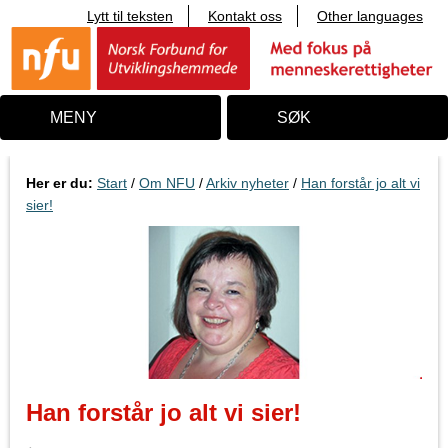
Lytt til teksten
Kontakt oss
Other languages
T
i
l
i
n
n
MENY
SØK
h
o
l
d
Her er du:
Start
/
Om NFU
/
Arkiv nyheter
/
Han forstår jo alt vi
sier!
Han forstår jo alt vi sier!