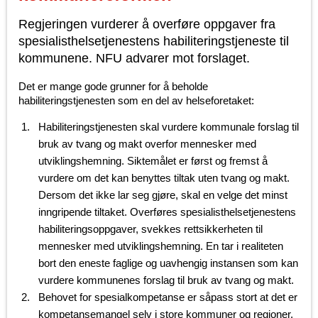
Regjeringen vurderer å overføre oppgaver fra
spesialisthelsetjenestens habiliteringstjeneste til
kommunene. NFU advarer mot forslaget.
Det er mange gode grunner for å beholde
habiliteringstjenesten som en del av helseforetaket:
Habiliteringstjenesten skal vurdere kommunale forslag til
bruk av tvang og makt overfor mennesker med
utviklingshemning. Siktemålet er først og fremst å
vurdere om det kan benyttes tiltak uten tvang og makt.
Dersom det ikke lar seg gjøre, skal en velge det minst
inngripende tiltaket. Overføres spesialisthelsetjenestens
habiliteringsoppgaver, svekkes rettsikkerheten til
mennesker med utviklingshemning. En tar i realiteten
bort den eneste faglige og uavhengig instansen som kan
vurdere kommunenes forslag til bruk av tvang og makt.
Behovet for spesialkompetanse er såpass stort at det er
kompetansemangel selv i store kommuner og regioner.