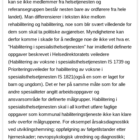
kan se ikke medlemmer fra helsetjenesten og
referansegruppen består nesten bare av ordførere fra hele
landet). Man differensierer i teksten ikke mellom
rehabilitering og habilitering, noe som blir svært villedende for
dem som skal ta politiske avgjørelser. Myndighetene kan
derfor komme i skade for å nedlegge noe de ikke vet hva er.
"Habilitering i spesialisthelsetjenesten" har imidlertid definerte
oppgaver beskrevet i Helsedirektoratets veiledere
(Habilitering av voksne i spesialisthelsetjenesten IS 1739 og
Prioriteringsveileder for habilitering av voksne i
spesialisthelsetjenesten IS 1821(også en som er laget for
barn og ungdom). Det er her på samme måte som for alle
andre spesialiteter angitt arbeidsoppgaver og
ansvarsområde for definerte målgrupper. Habilitering i
spesialisthelsetjenesten skal i all korthet utføre faglige
oppgaver som kommunal habiliteringstjeneste ikke kan klare
selv overfor målgruppene. For eksempel årsaksdiagnostikk
ved utviklingshemning; oppfølgning av følgetilstander etter
hjerneskader; nevropsykologisk utredning og diagnostikk;