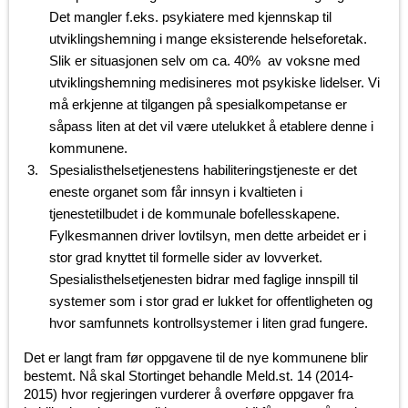
Det mangler f.eks. psykiatere med kjennskap til
utviklingshemning i mange eksisterende helseforetak.
Slik er situasjonen selv om ca. 40% av voksne med
utviklingshemning medisineres mot psykiske lidelser. Vi
må erkjenne at tilgangen på spesialkompetanse er
såpass liten at det vil være utelukket å etablere denne i
kommunene.
Spesialisthelsetjenestens habiliteringstjeneste er det
eneste organet som får innsyn i kvaltieten i
tjenestetilbudet i de kommunale bofellesskapene.
Fylkesmannen driver lovtilsyn, men dette arbeidet er i
stor grad knyttet til formelle sider av lovverket.
Spesialisthelsetjenesten bidrar med faglige innspill til
systemer som i stor grad er lukket for offentligheten og
hvor samfunnets kontrollsystemer i liten grad fungere.
Det er langt fram før oppgavene til de nye kommunene blir
bestemt. Nå skal Stortinget behandle Meld.st. 14 (2014-
2015) hvor regjeringen vurderer å overføre oppgaver fra