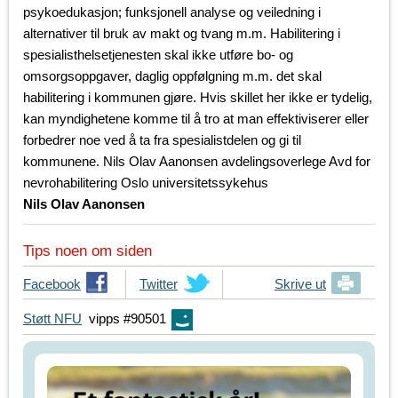
psykoedukasjon; funksjonell analyse og veiledning i
alternativer til bruk av makt og tvang m.m. Habilitering i
spesialisthelsetjenesten skal ikke utføre bo- og
omsorgsoppgaver, daglig oppfølgning m.m. det skal
habilitering i kommunen gjøre. Hvis skillet her ikke er tydelig,
kan myndighetene komme til å tro at man effektiviserer eller
forbedrer noe ved å ta fra spesialistdelen og gi til
kommunene. Nils Olav Aanonsen avdelingsoverlege Avd for
nevrohabilitering Oslo universitetssykehus
Nils Olav Aanonsen
Tips noen om siden
T
Facebook
T
Twitter
Skrive ut
i
i
Støtt NFU
vipps #90501
p
p
s
s
d
d
i
i