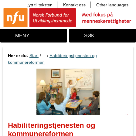
Lytt til teksten
Kontakt oss
Other languages
T
i
l
i
n
n
MENY
SØK
h
o
l
d
Her er du:
Start
/ ... /
Habiliteringstjenesten og
kommunereformen
Habiliteringstjenesten og
kommunereformen