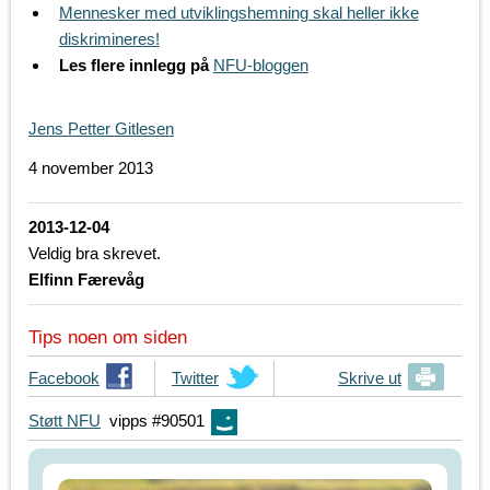
Mennesker med utviklingshemning skal heller ikke
diskrimineres!
Les flere innlegg på
NFU-bloggen
Jens Petter Gitlesen
4 november 2013
2013-12-04
Veldig bra skrevet.
Elfinn Færevåg
Tips noen om siden
T
Facebook
T
Twitter
Skrive ut
i
i
Støtt NFU
vipps #90501
p
p
s
s
d
d