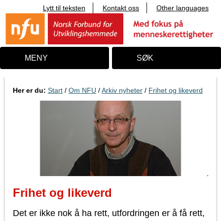
Lytt til teksten
Kontakt oss
Other languages
T
i
l
i
n
n
MENY
SØK
h
o
l
d
Her er du:
Start
/
Om NFU
/
Arkiv nyheter
/
Frihet og likeverd
Frihet og likeverd
Det er ikke nok å ha rett, utfordringen er å få rett,