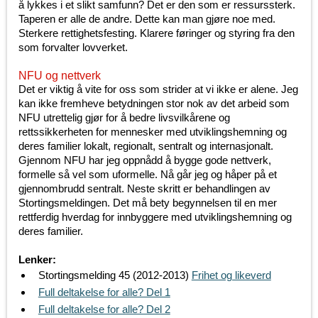
å lykkes i et slikt samfunn? Det er den som er ressurssterk.
Taperen er alle de andre. Dette kan man gjøre noe med.
Sterkere rettighetsfesting. Klarere føringer og styring fra den
som forvalter lovverket.
NFU og nettverk
Det er viktig å vite for oss som strider at vi ikke er alene. Jeg
kan ikke fremheve betydningen stor nok av det arbeid som
NFU utrettelig gjør for å bedre livsvilkårene og
rettssikkerheten for mennesker med utviklingshemning og
deres familier lokalt, regionalt, sentralt og internasjonalt.
Gjennom NFU har jeg oppnådd å bygge gode nettverk,
formelle så vel som uformelle. Nå går jeg og håper på et
gjennombrudd sentralt. Neste skritt er behandlingen av
Stortingsmeldingen. Det må bety begynnelsen til en mer
rettferdig hverdag for innbyggere med utviklingshemning og
deres familier.
Lenker:
Stortingsmelding 45 (2012-2013)
Frihet og likeverd
Full deltakelse for alle? Del 1
Full deltakelse for alle? Del 2