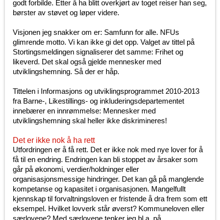
godt forbilde. Etter å ha blitt overkjørt av toget reiser han seg,
børster av støvet og løper videre.
Visjonen jeg snakker om er: Samfunn for alle. NFUs
glimrende motto. Vi kan ikke gi det opp. Valget av tittel på
Stortingsmeldingen signaliserer det samme: Frihet og
likeverd. Det skal også gjelde mennesker med
utviklingshemning. Så der er håp.
Tittelen i Informasjons og utviklingsprogrammet 2010-2013
fra Barne-, Likestillings- og inkluderingsdepartementet
innebærer en innrømmelse: Mennesker med
utviklingshemning skal heller ikke diskrimineres!
Det er ikke nok å ha rett
Utfordringen er å få rett. Det er ikke nok med nye lover for å
få til en endring. Endringen kan bli stoppet av årsaker som
går på økonomi, verdier/holdninger eller
organisasjonsmessige hindringer. Det kan gå på manglende
kompetanse og kapasitet i organisasjonen. Mangelfullt
kjennskap til forvaltningsloven er fristende å dra frem som ett
eksempel. Hvilket lovverk står øverst? Kommuneloven eller
særlovene? Med særlovene tenker jeg bl.a. på