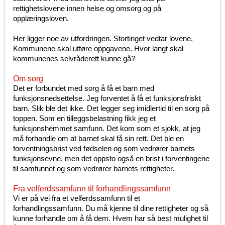
rettighetslovene innen helse og omsorg og på
opplæringsloven.
Her ligger noe av utfordringen. Stortinget vedtar lovene.
Kommunene skal utføre oppgavene. Hvor langt skal
kommunenes selvråderett kunne gå?
Om sorg
Det er forbundet med sorg å få et barn med
funksjonsnedsettelse. Jeg forventet å få et funksjonsfriskt
barn. Slik ble det ikke. Det legger seg imidlertid til en sorg på
toppen. Som en tilleggsbelastning fikk jeg et
funksjonshemmet samfunn. Det kom som et sjokk, at jeg
må forhandle om at barnet skal få sin rett. Det ble en
forventningsbrist ved fødselen og som vedrører barnets
funksjonsevne, men det oppsto også en brist i forventingene
til samfunnet og som vedrører barnets rettigheter.
Fra velferdssamfunn til forhandlingssamfunn
Vi er på vei fra et velferdssamfunn til et
forhandlingssamfunn. Du må kjenne til dine rettigheter og så
kunne forhandle om å få dem. Hvem har så best mulighet til