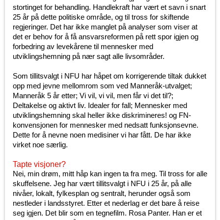
stortinget for behandling. Handlekraft har vært et savn i snart
25 år på dette politiske område, og til tross for skiftende
regjeringer. Det har ikke manglet på analyser som viser at
det er behov for å få ansvarsreformen på rett spor igjen og
forbedring av levekårene til mennesker med
utviklingshemning på nær sagt alle livsområder.
Som tillitsvalgt i NFU har håpet om korrigerende tiltak dukket
opp med jevne mellomrom som ved Manneråk-utvalget;
Manneråk 5 år etter; Vi vil, vi vil, men får vi det til?;
Deltakelse og aktivt liv. Idealer for fall; Mennesker med
utviklingshemning skal heller ikke diskrimineres! og FN-
konvensjonen for mennesker med nedsatt funksjonsevne.
Dette for å nevne noen medisiner vi har fått. De har ikke
virket noe særlig.
Tapte visjoner?
Nei, min drøm, mitt håp kan ingen ta fra meg. Til tross for alle
skuffelsene. Jeg har vært tillitsvalgt i NFU i 25 år, på alle
nivåer, lokalt, fylkesplan og sentralt, herunder også som
nestleder i landsstyret. Etter et nederlag er det bare å reise
seg igjen. Det blir som en tegnefilm. Rosa Panter. Han er et