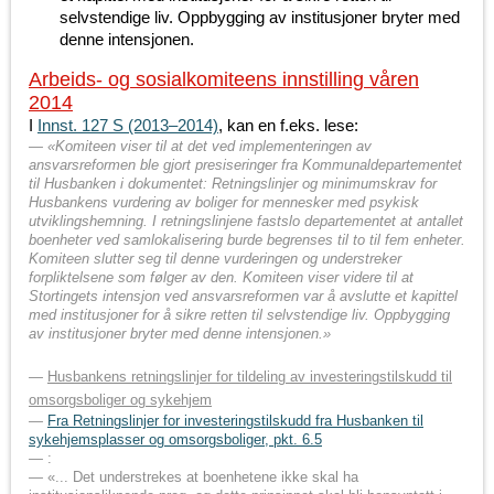
selvstendige liv. Oppbygging av institusjoner bryter med
denne intensjonen.
Arbeids- og sosialkomiteens innstilling våren
2014
I
Innst. 127 S (2013–2014)
, kan en f.eks. lese:
«Komiteen viser til at det ved implementeringen av
ansvarsreformen ble gjort presiseringer fra Kommunaldepartementet
til Husbanken i dokumentet: Retningslinjer og minimumskrav for
Husbankens vurdering av boliger for mennesker med psykisk
utviklingshemning. I retningslinjene fastslo departementet at antallet
boenheter ved samlokalisering burde begrenses til to til fem enheter.
Komiteen slutter seg til denne vurderingen og understreker
forpliktelsene som følger av den. Komiteen viser videre til at
Stortingets intensjon ved ansvarsreformen var å avslutte et kapittel
med institusjoner for å sikre retten til selvstendige liv. Oppbygging
av institusjoner bryter med denne intensjonen.»
Husbankens retningslinjer for tildeling av investeringstilskudd til
omsorgsboliger og sykehjem
Fra Retningslinjer for investeringstilskudd fra Husbanken til
sykehjemsplasser og omsorgsboliger, pkt. 6.5
:
«... Det understrekes at boenhetene ikke skal ha