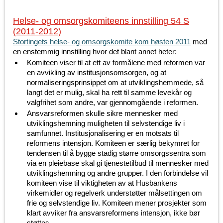
Helse- og omsorgskomiteens innstilling 54 S
(2011-2012)
Stortingets helse- og omsorgskomite kom høsten 2011
med
en enstemmig innstilling hvor det blant annet heter:
Komiteen viser til at ett av formålene med reformen var
en avvikling av institusjonsomsorgen, og at
normaliseringsprinsippet om at utviklingshemmede, så
langt det er mulig, skal ha rett til samme levekår og
valgfrihet som andre, var gjennomgående i reformen.
Ansvarsreformen skulle sikre mennesker med
utviklingshemning muligheten til selvstendige liv i
samfunnet. Institusjonalisering er en motsats til
reformens intensjon. Komiteen er særlig bekymret for
tendensen til å bygge stadig større omsorgssentra som
via en pleiebase skal gi tjenestetilbud til mennesker med
utviklingshemning og andre grupper. I den forbindelse vil
komiteen vise til viktigheten av at Husbankens
virkemidler og regelverk understøtter målsettingen om
frie og selvstendige liv. Komiteen mener prosjekter som
klart avviker fra ansvarsreformens intensjon, ikke bør
støttes.