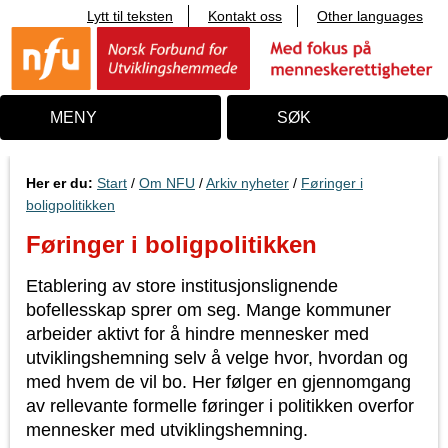
Lytt til teksten
Kontakt oss
Other languages
T
i
l
i
n
n
MENY
SØK
h
o
l
d
Her er du:
Start
/
Om NFU
/
Arkiv nyheter
/
Føringer i
boligpolitikken
Føringer i boligpolitikken
Etablering av store institusjonslignende
bofellesskap sprer om seg. Mange kommuner
arbeider aktivt for å hindre mennesker med
utviklingshemning selv å velge hvor, hvordan og
med hvem de vil bo. Her følger en gjennomgang
av rellevante formelle føringer i politikken overfor
mennesker med utviklingshemning.