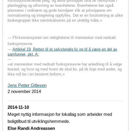
institusjonsliknende preg, og dette prinsippet skal bli hensyntatt i
planlegging og utforming av boenhetene. Boenhetene bør også
plasseres i ordinære og gode bomiljøer slik at prinsippene om
normalisering og integrering oppfylles. Det er en forutsetning at ulike
brukergrupper ikke samlokaliseres på en uheldig måte.»
FN-konvensjonen om rettighetene til mennesker med nedsatt
funksjonsevne
Artikkel 19, Retten til et selvstendig liv og til å være en del av
samfunnet, pkt. A:
«at mennesker med nedsatt funksjonsevne har anledning til å velge
bosted, og hvor og med hvem de skal bo, på lik linje med andre, og
ikke må bo i en bestemt boform,»
Jens Petter Gitlesen
2 november 2014
2014-11-10
Meget nyttig informasjon for lokallag som arbeider med
boligtilbud til utviklingshemmede.
Else Randi Andreassen