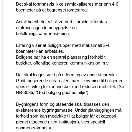
Det skal fortrinnsvis ikke samlokaliseres mer enn 4-6
boenheter på et begrenset tomteareal.
Antall boenheter vil bli vurdert i forhold til tomtas
omkringliggende bebyggelse og
befolkningssammensetning.
Erfaring viser at boliggrupper med maksimalt 3-4
boenheter kan anbefales.
Boligene bør ha en sentral plassering i forhold til
butikker, offentlige kontorer, kommunikasjon m.v.
Det skal legges vekt på utforming av gode utearealer.
Godt fungerende utearealer i nær tilknytning til boliger er
spesielt viktig for mennesker med redusert mobilitet. (Se
HB-3036, "God bolig og godt bomiljø")
Bygningens form og utseende skal tilpasses den
eksisterende bygningsmasse. Under planleggingen må
forhold som kan medvirke til at boliger får et kategori-
preget utseende (liten institusjon), vies spesiell
oppmerksomhet.»