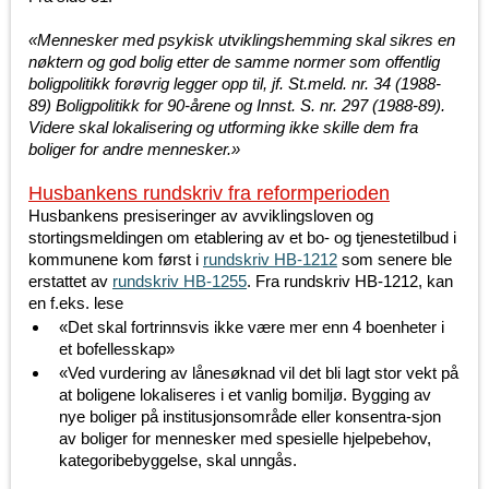
«Mennesker med psykisk utviklingshemming skal sikres en
nøktern og god bolig etter de samme normer som offentlig
boligpolitikk forøvrig legger opp til, jf. St.meld. nr. 34 (1988-
89) Boligpolitikk for 90-årene og Innst. S. nr. 297 (1988-89).
Videre skal lokalisering og utforming ikke skille dem fra
boliger for andre mennesker.»
Husbankens rundskriv fra reformperioden
Husbankens presiseringer av avviklingsloven og
stortingsmeldingen om etablering av et bo- og tjenestetilbud i
kommunene kom først i
rundskriv HB-1212
som senere ble
erstattet av
rundskriv HB-1255
. Fra rundskriv HB-1212, kan
en f.eks. lese
«Det skal fortrinnsvis ikke være mer enn 4 boenheter i
et bofellesskap»
«Ved vurdering av lånesøknad vil det bli lagt stor vekt på
at boligene lokaliseres i et vanlig bomiljø. Bygging av
nye boliger på institusjonsområde eller konsentra-sjon
av boliger for mennesker med spesielle hjelpebehov,
kategoribebyggelse, skal unngås.