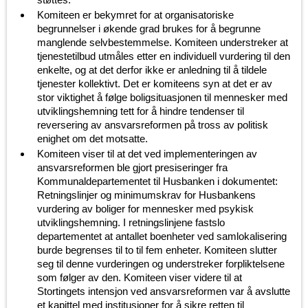
Komiteen er bekymret for at organisatoriske
begrunnelser i økende grad brukes for å begrunne
manglende selvbestemmelse. Komiteen understreker at
tjenestetilbud utmåles etter en individuell vurdering til den
enkelte, og at det derfor ikke er anledning til å tildele
tjenester kollektivt. Det er komiteens syn at det er av
stor viktighet å følge boligsituasjonen til mennesker med
utviklingshemning tett for å hindre tendenser til
reversering av ansvarsreformen på tross av politisk
enighet om det motsatte.
Komiteen viser til at det ved implementeringen av
ansvarsreformen ble gjort presiseringer fra
Kommunaldepartementet til Husbanken i dokumentet:
Retningslinjer og minimumskrav for Husbankens
vurdering av boliger for mennesker med psykisk
utviklingshemning. I retningslinjene fastslo
departementet at antallet boenheter ved samlokalisering
burde begrenses til to til fem enheter. Komiteen slutter
seg til denne vurderingen og understreker forpliktelsene
som følger av den. Komiteen viser videre til at
Stortingets intensjon ved ansvarsreformen var å avslutte
et kapittel med institusjoner for å sikre retten til