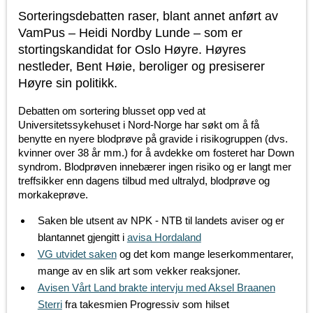
Sorteringsdebatten raser, blant annet anført av
VamPus – Heidi Nordby Lunde – som er
stortingskandidat for Oslo Høyre. Høyres
nestleder, Bent Høie, beroliger og presiserer
Høyre sin politikk.
Debatten om sortering blusset opp ved at
Universitetssykehuset i Nord-Norge har søkt om å få
benytte en nyere blodprøve på gravide i risikogruppen (dvs.
kvinner over 38 år mm.) for å avdekke om fosteret har Down
syndrom. Blodprøven innebærer ingen risiko og er langt mer
treffsikker enn dagens tilbud med ultralyd, blodprøve og
morkakeprøve.
Saken ble utsent av NPK - NTB til landets aviser og er
blantannet gjengitt i
avisa Hordaland
VG utvidet saken
og det kom mange leserkommentarer,
mange av en slik art som vekker reaksjoner.
Avisen Vårt Land brakte intervju med
Aksel Braanen
Sterri
fra takesmien Progressiv som hilset