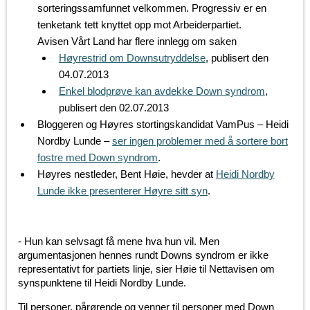
sorteringssamfunnet velkommen. Progressiv er en
tenketank tett knyttet opp mot Arbeiderpartiet.
Avisen Vårt Land har flere innlegg om saken
Høyrestrid om Downsutryddelse
, publisert den
04.07.2013
Enkel blodprøve kan avdekke Down syndrom
,
publisert den 02.07.2013
Bloggeren og Høyres stortingskandidat VamPus – Heidi
Nordby Lunde –
ser ingen problemer med å sortere bort
fostre med Down syndrom
.
Høyres nestleder, Bent Høie, hevder at
Heidi Nordby
Lunde ikke presenterer Høyre sitt syn
.
- Hun kan selvsagt få mene hva hun vil. Men
argumentasjonen hennes rundt Downs syndrom er ikke
representativt for partiets linje, sier Høie til Nettavisen om
synspunktene til Heidi Nordby Lunde.
Til personer, pårørende og venner til personer med Down