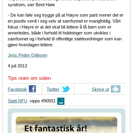
syndrom, sier Bent Høie
- De kan føle seg trygge på at Høyre som parti mener det er
en positiv verdi i seg selv at samfunnet er mangfoldig. Vårt
fokus i Høyre er at det skal bli lettere å få barn som er
annerledes, både i forhold til holdninger som utvikles i
samfunnet og i forhold til offentlige støtteordninger som kan
gjøre hverdagen lettere.
Jens Petter Gitlesen
4 juli 2013
Tips noen om siden
T
Facebook
T
Twitter
Skrive ut
i
i
Støtt NFU
vipps #90501
p
p
s
s
d
d
i
i
n
n