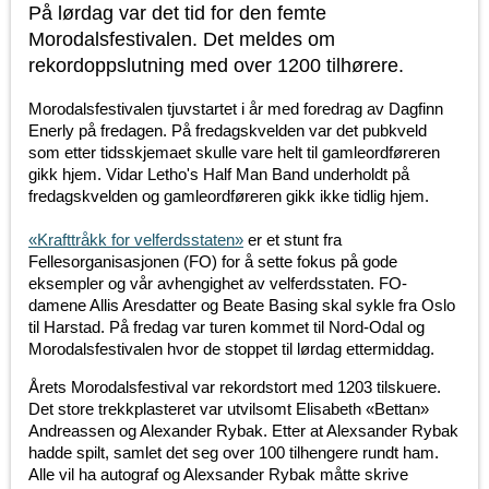
På lørdag var det tid for den femte
Morodalsfestivalen. Det meldes om
rekordoppslutning med over 1200 tilhørere.
Morodalsfestivalen tjuvstartet i år med foredrag av Dagfinn
Enerly på fredagen. På fredagskvelden var det pubkveld
som etter tidsskjemaet skulle vare helt til gamleordføreren
gikk hjem.
Vidar Letho's Half Man Band underholdt på
fredagskvelden og gamleordføreren gikk ikke tidlig hjem.
«
Krafttråkk for velferdsstaten
»
er et stunt fra
Fellesorganisasjonen (FO) for å sette fokus på gode
eksempler og vår avhengighet av velferdsstaten.
FO-
damene Allis Aresdatter og Beate Basing skal sykle fra Oslo
til Harstad. På fredag var turen kommet til Nord-Odal og
Morodalsfestivalen hvor de stoppet til lørdag ettermiddag.
Årets Morodalsfestival var rekordstort med 1203 tilskuere.
Det store trekkplasteret var utvilsomt Elisabeth «Bettan»
Andreassen og Alexander Rybak. Etter at Alexsander Rybak
hadde spilt, samlet det seg over 100 tilhengere rundt ham.
Alle vil ha autograf og Alexsander Rybak måtte skrive