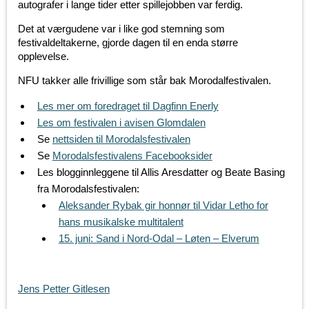
autografer i lange tider etter spillejobben var ferdig.
Det at værgudene var i like god stemning som
festivaldeltakerne, gjorde dagen til en enda større
opplevelse.
NFU takker alle frivillige som står bak Morodalfestivalen.
Les mer om foredraget til Dagfinn Enerly
Les om festivalen i avisen Glomdalen
Se
nettsiden til Morodalsfestivalen
Se
Morodalsfestivalens Facebooksider
Les blogginnleggene til
Allis Aresdatter og Beate Basing
fra Morodalsfestivalen:
Aleksander Rybak gir honnør til Vidar Letho for
hans musikalske multitalent
15. juni: Sand i Nord-Odal – Løten – Elverum
Jens Petter Gitlesen