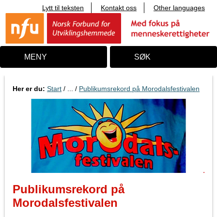
Lytt til teksten
Kontakt oss
Other languages
T
i
l
i
n
n
MENY
SØK
h
o
l
d
Her er du:
Start
/ ... /
Publikumsrekord på Morodalsfestivalen
Publikumsrekord på
Morodalsfestivalen