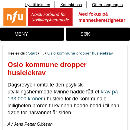
Lytt til teksten
Kontakt oss
Other languages
T
i
l
i
n
n
MENY
SØK
h
o
l
d
Her er du:
Start
/ ... /
Oslo kommune dropper husleiekrav
Oslo kommune dropper
husleiekrav
Dagsrevyen omtalte den psykisk
utviklingshemmede kvinne hadde fått et
krav på
133.000 kroner
i husleie for de kommunale
leiligheten broren til kvinnen hadde bodd i til han
døde for halvannet år siden
Av Jens Petter Gitlesen