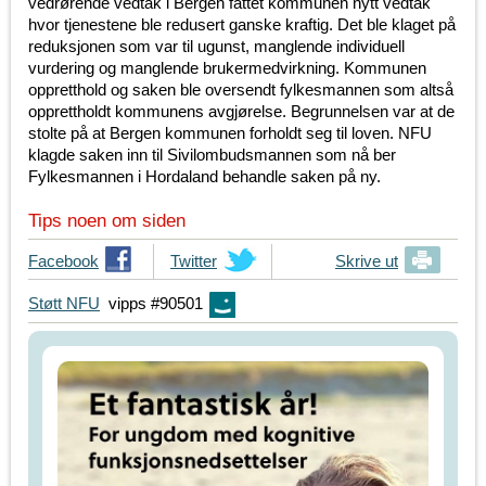
vedrørende vedtak i Bergen fattet kommunen nytt vedtak
hvor tjenestene ble redusert ganske kraftig. Det ble klaget på
reduksjonen som var til ugunst, manglende individuell
vurdering og manglende brukermedvirkning. Kommunen
oppretthold og saken ble oversendt fylkesmannen som altså
opprettholdt kommunens avgjørelse. Begrunnelsen var at de
stolte på at Bergen kommunen forholdt seg til loven. NFU
klagde saken inn til Sivilombudsmannen som nå ber
Fylkesmannen i Hordaland behandle saken på ny.
Tips noen om siden
T
Facebook
T
Twitter
Skrive ut
i
i
Støtt NFU
vipps #90501
p
p
s
s
d
d
i
i
n
n
e
e
v
v
e
e