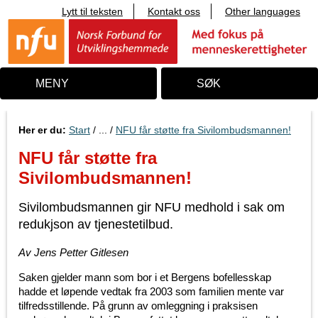
Lytt til teksten
Kontakt oss
Other languages
T
i
l
i
n
n
MENY
SØK
h
o
l
d
Her er du:
Start
/ ... /
NFU får støtte fra Sivilombudsmannen!
NFU får støtte fra
Sivilombudsmannen!
Sivilombudsmannen gir NFU medhold i sak om
redukjson av tjenestetilbud.
Av Jens Petter Gitlesen
Saken gjelder mann som bor i et Bergens bofellesskap
hadde et løpende vedtak fra 2003 som familien mente var
tilfredsstillende. På grunn av omleggning i praksisen