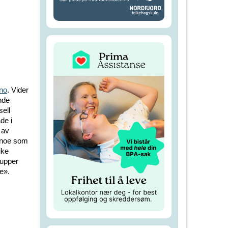
no
. Vider
nde
sell
de i
 av
n noe som
ike
rupper
e».