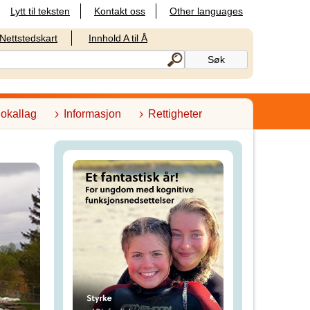
Lytt til teksten
Kontakt oss
Other languages
Nettstedskart
Innhold A til Å
lokallag
Informasjon
Rettigheter