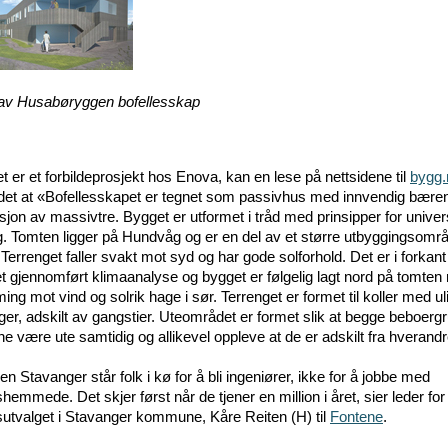
av Husabøryggen bofellesskap
t er et forbildeprosjekt hos Enova, kan en lese på nettsidene til
bygg.
s det at «Bofellesskapet er tegnet som passivhus med innvendig bære
jon av massivtre. Bygget er utformet i tråd med prinsipper for univer
g. Tomten ligger på Hundvåg og er en del av et større utbyggingsområ
Terrenget faller svakt mot syd og har gode solforhold. Det er i forkant
et gjennomført klimaanalyse og bygget er følgelig lagt nord på tomte
ming mot vind og solrik hage i sør. Terrenget er formet til koller med ul
er, adskilt av gangstier. Uteområdet er formet slik at begge beboerg
e være ute samtidig og allikevel oppleve at de er adskilt fra hverandr
yen Stavanger står folk i kø for å bli ingeniører, ikke for å jobbe med
shemmede. Det skjer først når de tjener en million i året, sier leder for
utvalget i Stavanger kommune, Kåre Reiten (H) til
Fontene
.