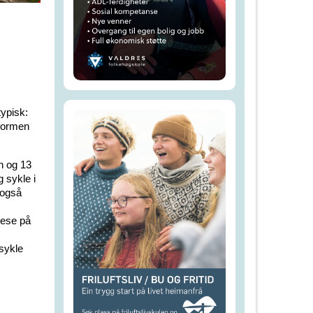
typisk:
eformen
n og 13
 sykle i
t også
lese på
sykle