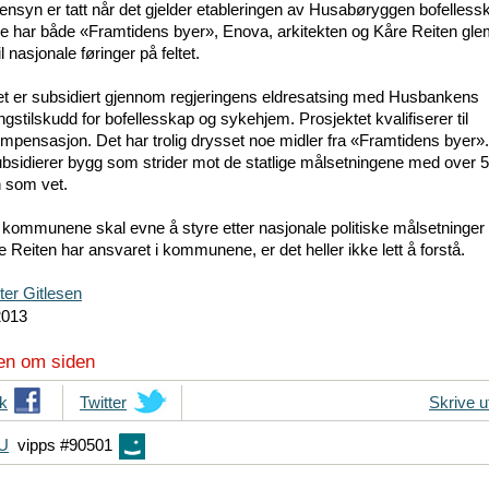
nsyn er tatt når det gjelder etableringen av Husabøryggen bofelles
e har både «Framtidens byer», Enova, arkitekten og Kåre Reiten glem
l nasjonale føringer på feltet.
et er subsidiert gjennom regjeringens eldresatsing med Husbankens
ngstilskudd for bofellesskap og sykehjem. Prosjektet kvalifiserer til
ensasjon. Det har trolig drysset noe midler fra «Framtidens byer».
ubsidierer bygg som strider mot de statlige målsetningene med over 
n som vet.
kommunene skal evne å styre etter nasjonale politiske målsetninger 
 Reiten har ansvaret i kommunene, er det heller ikke lett å forstå.
ter Gitlesen
2013
en om siden
k
T
Twitter
Skrive u
i
FU
vipps #90501
p
s