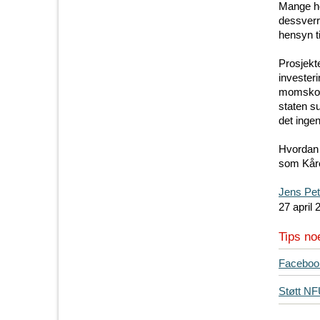
Mange he
dessverr
hensyn ti
Prosjekt
investeri
momskomp
staten s
det inge
Hvordan 
som Kåre
Jens Pet
27 april 
Tips no
T
Faceboo
i
Støtt N
p
s