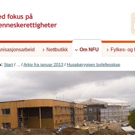
nisasjonsarbeid
Nettbutikk
Om NFU
Fylkes- og 
u:
Start
/ ... /
Arkiv fra januar 2013
/
Husabøryggen bofellesskap