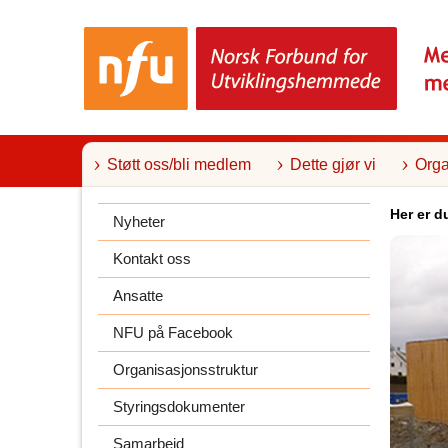
T
i
l
i
n
n
h
o
l
Støtt oss/bli medlem
Dette gjør vi
Orga
d
Her er d
Nyheter
Kontakt oss
Ansatte
NFU på Facebook
Organisasjonsstruktur
Styringsdokumenter
Samarbeid