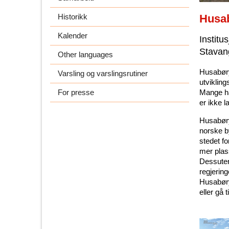
Husab
Historikk
Kalender
Institu
Stavang
Other languages
Husabøry
Varsling og varslingsrutiner
utviklin
Mange ha
For presse
er ikke l
Husabøry
norske by
stedet fo
mer plass
Dessuten
regjering
Husabøry
eller gå 