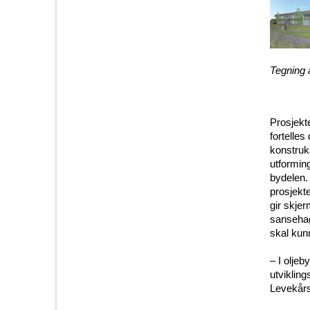
Tegning 
Prosjekte
fortelle
konstruks
utformin
bydelen. 
prosjekt
gir skjer
sansehag
skal kunn
– I oljeb
utvikling
Levekårs