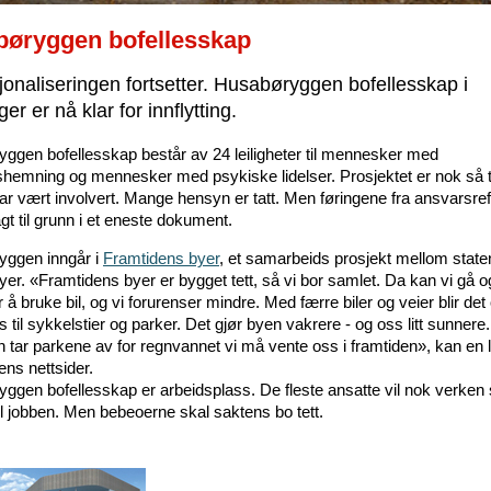
øryggen bofellesskap
sjonaliseringen fortsetter. Husabøryggen bofellesskap i
er er nå klar for innflytting.
ggen bofellesskap består av 24 leiligheter til mennesker med
gshemning og mennesker med psykiske lidelser. Prosjektet er nok så 
r vært involvert. Mange hensyn er tatt. Men føringene fra ansvarsr
agt til grunn i et eneste dokument.
ggen inngår i
Framtidens byer
, et samarbeids prosjekt mellom state
er. «Framtidens byer er bygget tett, så vi bor samlet. Da kan vi gå og
r å bruke bil, og vi forurenser mindre. Med færre biler og veier blir de
 til sykkelstier og parker. Det gjør byen vakrere - og oss litt sunnere.
 tar parkene av for regnvannet vi må vente oss i framtiden», kan en 
ens nettsider.
ggen bofellesskap er arbeidsplass. De fleste ansatte vil nok verken 
til jobben. Men bebeoerne skal saktens bo tett.