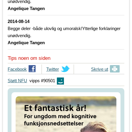
unødvendig.
Angelique Tangen
2014-08-14
Begge deler -både ulovlig og umoralsk!Ytterlige forklaringer
unødvendig.
Angelique Tangen
Tips noen om siden
T
Facebook
T
Twitter
Skrive ut
i
i
Støtt NFU
vipps #90501
p
p
s
s
d
d
i
i
n
n
e
e
v
v
e
e