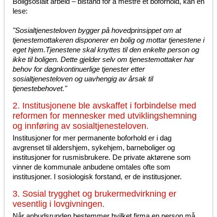
Boligsosialt arbeid – bistand for å mestre et boforhold, kan en
lese:
"Sosialtjenesteloven bygger på hovedprinsippet om at
tjenestemottakeren disponerer en bolig og mottar tjenestene i
eget hjem.Tjenestene skal knyttes til den enkelte person og
ikke til boligen. Dette gjelder selv om tjenestemottaker har
behov for døgnkontinuerlige tjenester etter
sosialtjenesteloven og uavhengig av årsak til
tjenestebehovet."
2. Institusjonene ble avskaffet i forbindelse med
reformen for mennesker med utviklingshemning
og innføring av sosialtjenesteloven.
Institusjoner for mer permanente boforhold er i dag
avgrenset til aldershjem, sykehjem, barneboliger og
institusjoner for rusmisbrukere. De private aktørene som
vinner de kommunale anbudene omtales ofte som
institusjoner. I sosiologisk forstand, er de institusjoner.
3. Sosial trygghet og brukermedvirkning er
vesentlig i lovgivningen.
Når anbudsrunden bestemmer hvilket firma en person må