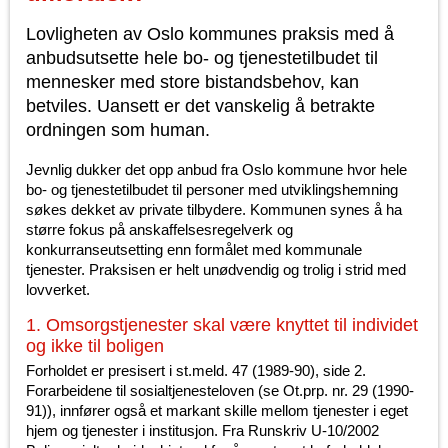
Lovligheten av Oslo kommunes praksis med å
anbudsutsette hele bo- og tjenestetilbudet til
mennesker med store bistandsbehov, kan
betviles. Uansett er det vanskelig å betrakte
ordningen som human.
Jevnlig dukker det opp anbud fra Oslo kommune hvor hele
bo- og tjenestetilbudet til personer med utviklingshemning
søkes dekket av private tilbydere. Kommunen synes å ha
større fokus på anskaffelsesregelverk og
konkurranseutsetting enn formålet med kommunale
tjenester. Praksisen er helt unødvendig og trolig i strid med
lovverket.
1. Omsorgstjenester skal være knyttet til individet
og ikke til boligen
Forholdet er presisert i st.meld. 47 (1989-90), side 2.
Forarbeidene til sosialtjenesteloven (se Ot.prp. nr. 29 (1990-
91)), innfører også et markant skille mellom tjenester i eget
hjem og tjenester i institusjon. Fra Runskriv U-10/2002