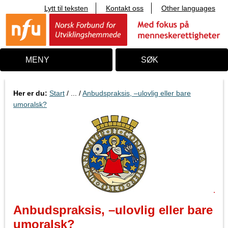
Lytt til teksten
Kontakt oss
Other languages
T
i
l
i
n
n
MENY
SØK
h
o
l
d
Her er du:
Start
/ ... /
Anbudspraksis, –ulovlig eller bare
umoralsk?
Anbudspraksis, –ulovlig eller bare
umoralsk?