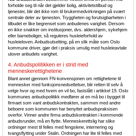
forholde seg til når det gjelder bolig, aktivitetstilbud og
tjenester, blir det ikke rom til brukermedvirkningen på svært
sentrale deler av tjenesten. Tryggheten og forutsigbarheten i
tilbudet er like begrenset som anbudenes varighet. Dersom
en ikke snakker om institusjoner, dvs. aldershjem, sykehjem
eller barneboliger, så reguleres husleieforhold av
husleieloven. Anbudsutsetting, på en slik måte som Oslo
kommune driver, gjør det i praksis umulig med husleieavtale
utover anbudets varighet.
4. Anbudspolitikken er i strid med
menneskerettighetene
Blant annet gjennom FN-konvensjonen om rettighetene til
mennesker med funksjonsnedsettelser, blir retten til selv å
velge hvor og med hvem en vil bo, fastslått i artikkel 19. Oslo
kommunes anbudspolitikk medfører at en må bo i bygget til
firmaet som vant anbudskontrakten, sammen med andre
beboere som kommunen har benyttet anbudspraksisen
overfor. Vinner andre firma anbudskontrakten i kommende
anbudsrunder, må en flytte. Menneskerettslig har slike
ordninger mest til felles med fengslene, internering og
tvangsflytting under Stalin. Ordningen har lite til felles med