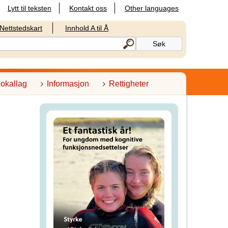
Lytt til teksten
Kontakt oss
Other languages
Nettstedskart
Innhold A til Å
lokallag
Informasjon
Rettigheter