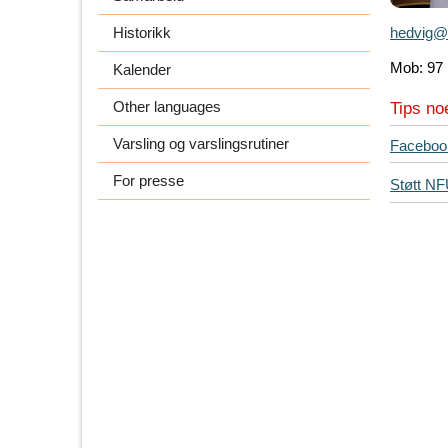
Historikk
hedvig@
Mob: 97 
Kalender
Other languages
Tips no
Varsling og varslingsrutiner
T
Faceboo
i
For presse
Støtt N
p
s
d
i
n
e
v
e
n
n
e
r