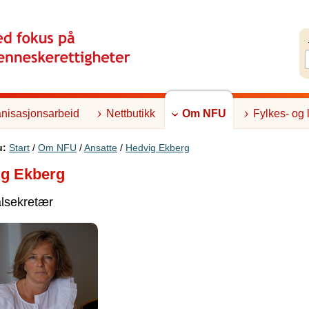
nisasjonsarbeid
Nettbutikk
Om NFU
Fylkes- og 
u:
Start
/
Om NFU
/
Ansatte
/
Hedvig Ekberg
ig Ekberg
lsekretær