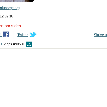
nfunorge.org
12 32 18
en om siden
k
T
Twitter
Skrive u
i
FU
vipps #90501
p
s
d
i
n
e
v
e
n
n
e
r