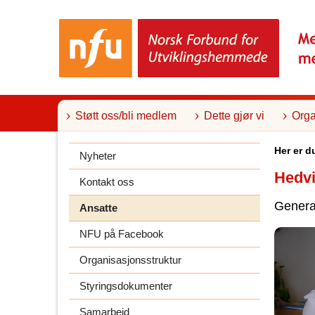
T
i
l
i
n
n
h
o
l
Støtt oss/bli medlem
Dette gjør vi
Orga
d
Her er d
Nyheter
Hedv
Kontakt oss
Genera
Ansatte
NFU på Facebook
Organisasjonsstruktur
Styringsdokumenter
Samarbeid