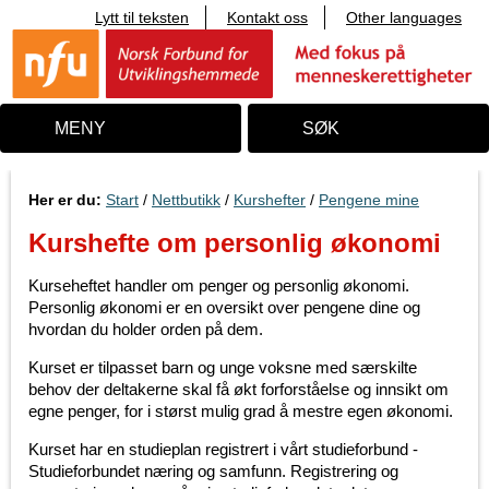
Lytt til teksten
Kontakt oss
Other languages
T
i
l
i
n
n
MENY
SØK
h
o
l
d
Her er du:
Start
/
Nettbutikk
/
Kurshefter
/
Pengene mine
Kurshefte om personlig økonomi
Kurseheftet handler om penger og personlig økonomi.
Personlig økonomi er en oversikt over pengene dine og
hvordan du holder orden på dem.
Kurset er tilpasset barn og unge voksne med særskilte
behov der deltakerne skal få økt forforståelse og innsikt om
egne penger, for i størst mulig grad å mestre egen økonomi.
Kurset har en studieplan registrert i vårt studieforbund -
Studieforbundet næring og samfunn. Registrering og