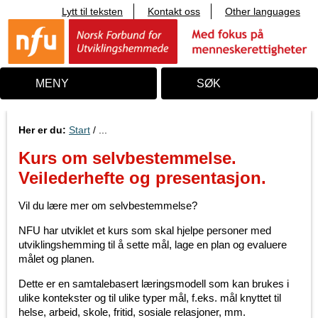
Lytt til teksten
Kontakt oss
Other languages
T
i
l
i
n
n
MENY
SØK
h
o
l
d
Her er du:
Start
/ ...
Kurs om selvbestemmelse.
Veilederhefte og presentasjon.
Vil du lære mer om selvbestemmelse?
NFU har utviklet et kurs som skal hjelpe personer med
utviklingshemming til å sette mål, lage en plan og evaluere
målet og planen.
Dette er en samtalebasert læringsmodell som kan brukes i
ulike kontekster og til ulike typer mål, f.eks. mål knyttet til
helse, arbeid, skole, fritid, sosiale relasjoner, mm.