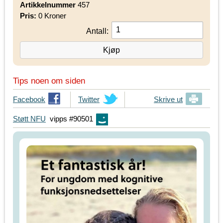
Artikkelnummer
457
Pris:
0 Kroner
Antall:
Tips noen om siden
T
Facebook
T
Twitter
Skrive ut
i
i
Støtt NFU
vipps #90501
p
p
s
s
d
d
i
i
n
n
e
e
v
v
e
e
n
n
n
n