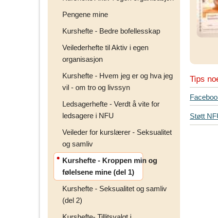
Pengene mine
Kurshefte - Bedre bofellesskap
Veilederhefte til Aktiv i egen
organisasjon
Kurshefte - Hvem jeg er og hva jeg
Tips no
vil - om tro og livssyn
T
Faceboo
Ledsagerhefte - Verdt å vite for
i
ledsagere i NFU
Støtt N
p
s
Veileder for kurslærer - Seksualitet
d
og samliv
i
Kurshefte - Kroppen min og
n
følelsene mine (del 1)
e
v
Kurshefte - Seksualitet og samliv
e
(del 2)
n
n
Kurshefte- Tillitsvalgt i