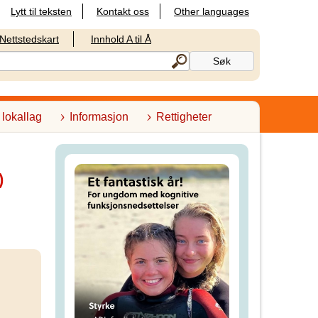
Lytt til teksten
Kontakt oss
Other languages
Nettstedskart
Innhold A til Å
 lokallag
Informasjon
Rettigheter
)