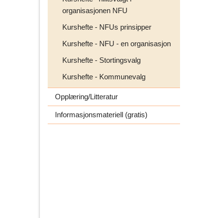
e
organisasjonen NFU
r
Kurshefte - NFUs prinsipper
p
å
Kurshefte - NFU - en organisasjon
Kurshefte - Stortingsvalg
Kurshefte - Kommunevalg
Opplæring/Litteratur
Informasjonsmateriell (gratis)