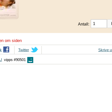
Antall:
en om siden
k
T
Twitter
Skrive u
i
FU
vipps #90501
p
s
d
i
n
e
v
e
n
n