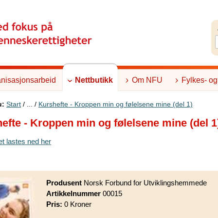
nisasjonsarbeid
Nettbutikk
Om NFU
Fylkes- og
u:
Start
/ ... /
Kurshefte - Kroppen min og følelsene mine (del 1)
efte - Kroppen min og følelsene mine (del 1
et lastes ned her
Produsent
Norsk Forbund for Utviklingshemmede
Artikkelnummer
00015
Pris:
0 Kroner