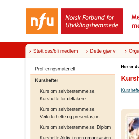
T
i
l
i
n
n
h
o
l
Støtt oss/bli medlem
Dette gjør vi
Orga
d
Her er d
Profileringsmateriell
Kursh
Kurshefter
Kursheft
Kurs om selvbestemmelse.
Kurshefte for deltakere
Kurs om selvbestemmelse.
Veilederhefte og presentasjon.
Kurs om selvbestemmelse. Diplom
Kurshefte Aktiv i egen organisasjon