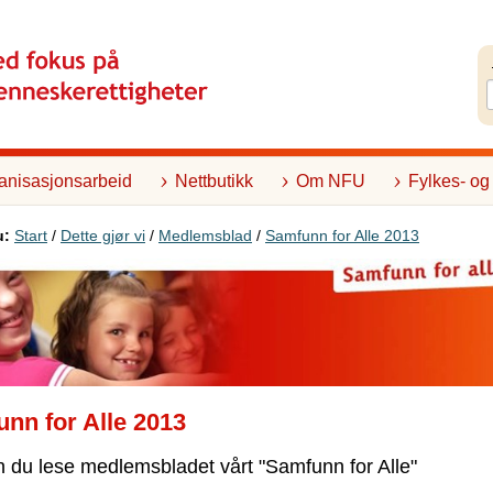
anisasjonsarbeid
Nettbutikk
Om NFU
Fylkes- og
u:
Start
/
Dette gjør vi
/
Medlemsblad
/
Samfunn for Alle 2013
nn for Alle 2013
 du lese medlemsbladet vårt "Samfunn for Alle"