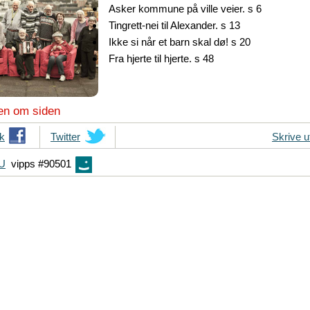
Asker kommune på ville veier. s 6
Tingrett-nei til Alexander. s 13
Ikke si når et barn skal dø! s 20
Fra hjerte til hjerte. s 48
en om siden
k
T
Twitter
Skrive u
i
FU
vipps #90501
p
s
d
i
n
e
v
e
n
n