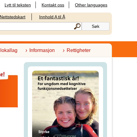
Lytt til teksten
Kontakt oss
Other languages
Nettstedskart
Innhold A til Å
 lokallag
Informasjon
Rettigheter