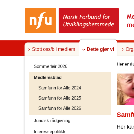
T
i
l
i
n
n
h
o
l
Støtt oss/bli medlem
Dette gjør vi
Org
d
Her er d
Sommerleir 2026
Medlemsblad
Samfunn for Alle 2024
Samfunn for Alle 2025
Samfunn for Alle 2026
Samfu
Juridisk rådgivning
Her kan
Interessepolitikk