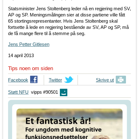
Statsminister Jens Stoltenberg leder nå en regjering med SV,
AP og SP. Meningsmålingen sier at disse partiene ville fått
65 stortingsrepresentanter. Hvis Jens Stoltenberg skal
fortsette å lede en regjering bestående av SV, AP og SP, må
de få mange flere til å stemme på seg.
Jens Petter Gitlesen
14 april 2013
Tips noen om siden
T
Facebook
T
Twitter
Skrive ut
i
i
Støtt NFU
vipps #90501
p
p
s
s
d
d
i
i
n
n
e
e
v
v