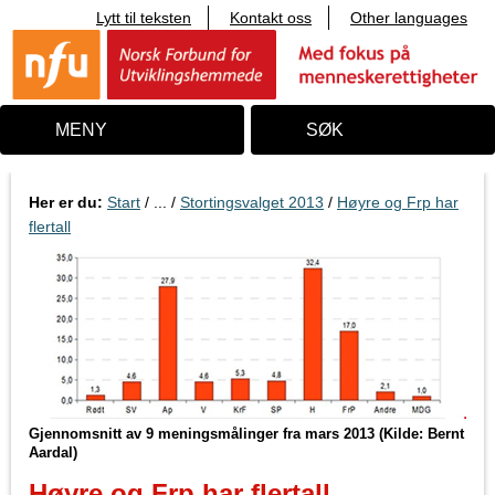
Lytt til teksten
Kontakt oss
Other languages
T
i
l
i
n
n
MENY
SØK
h
o
l
d
Her er du:
Start
/ ... /
Stortingsvalget 2013
/
Høyre og Frp har
flertall
Gjennomsnitt av 9 meningsmålinger fra mars 2013 (Kilde: Bernt
Aardal)
Høyre og Frp har flertall