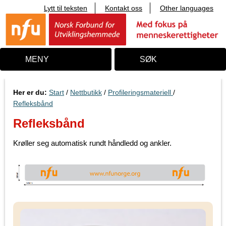
Lytt til teksten
Kontakt oss
Other languages
T
i
l
i
n
n
MENY
SØK
h
o
l
d
Her er du:
Start
/
Nettbutikk
/
Profileringsmateriell
/
Refleksbånd
Refleksbånd
Krøller seg automatisk rundt håndledd og ankler.