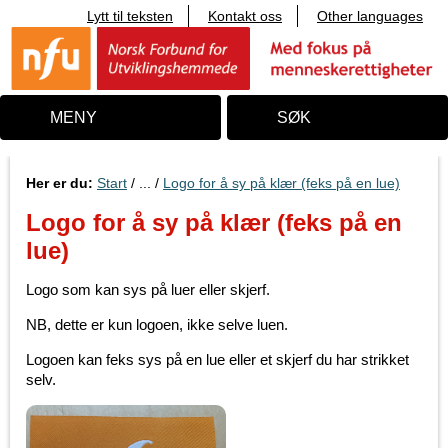
Lytt til teksten
Kontakt oss
Other languages
T
i
l
i
n
n
MENY
SØK
h
o
l
d
Her er du:
Start
/ ... /
Logo for å sy på klær (feks på en lue)
Logo for å sy på klær (feks på en
lue)
Logo som kan sys på luer eller skjerf.
NB, dette er kun logoen, ikke selve luen.
Logoen kan feks sys på en lue eller et skjerf du har strikket
selv.