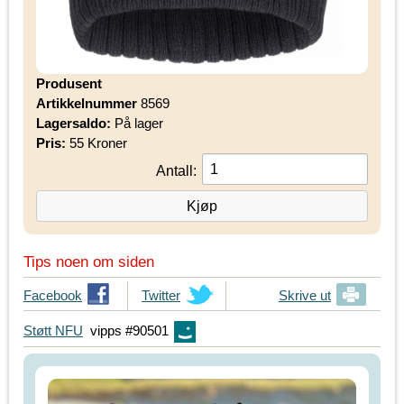
Produsent
Artikkelnummer
8569
Lagersaldo:
På lager
Pris:
55 Kroner
Antall:
Tips noen om siden
T
Facebook
T
Twitter
Skrive ut
i
i
Støtt NFU
vipps #90501
p
p
s
s
d
d
i
i