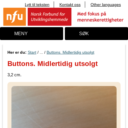
Lytt til teksten
Kontakt oss
Other languages
T
i
l
i
n
n
MENY
SØK
h
o
l
d
Her er du:
Start
/ ... /
Buttons. Midlertidig utsolgt
Buttons. Midlertidig utsolgt
3,2 cm.