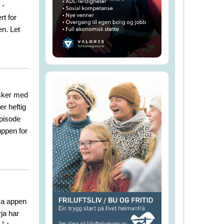
 -
rt for
n. Let
esker med
r heftig
episode
uppen for
hva appen
ja har