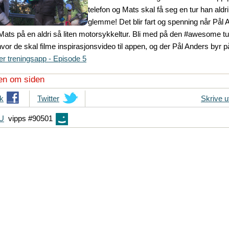
telefon og Mats skal få seg en tur han aldri 
glemme! Det blir fart og spenning når Pål 
Mats på en aldri så liten motorsykkeltur. Bli med på den #awesome tur
or de skal filme inspirasjonsvideo til appen, og der Pål Anders byr på 
er treningsapp - Episode 5
en om siden
k
T
Twitter
Skrive u
i
FU
vipps #90501
p
s
d
i
n
e
v
e
n
n