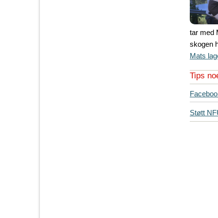
tar med 
skogen hv
Mats lag
Tips no
T
Faceboo
i
Støtt N
p
s
d
i
n
e
v
e
n
n