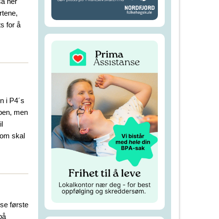
så her
rtene,
s for å
n i P4´s
ppen, men
l
som skal
 se første
på