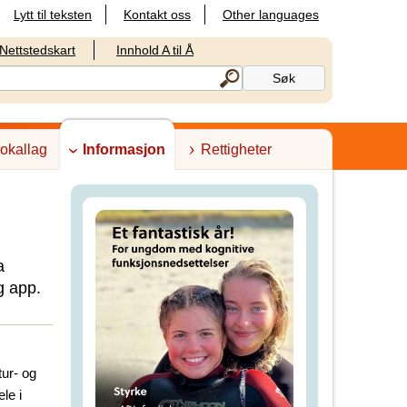
Lytt til teksten
Kontakt oss
Other languages
Nettstedskart
Innhold A til Å
lokallag
Informasjon
Rettigheter
a
g app.
tur- og
le i