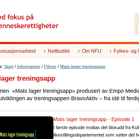
nisasjonsarbeid
Nettbutikk
Om NFU
Fylkes- og 
u:
Start
/
Informasjon
/
Filmer
/
Mats lager treningsapp
lager treningsapp
erien «Mats lager treningsapp» produsert av Empo Medi
utviklingen av treningsappen BravoAktiv – fra idé til ferdi
Mats lager treningsapp - Episode 1
I første episode mottas det tilskudd fra Kul
likestillingsdepartementet som setter det he