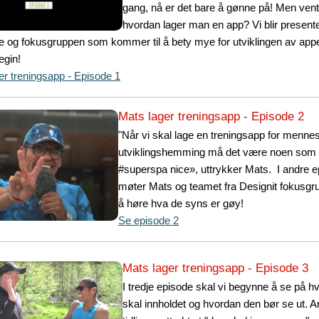
gang, nå er det bare å gønne på! Men vent
hvordan lager man en app? Vi blir presente
e og fokusgruppen som kommer til å bety mye for utviklingen av appe
egin!
er treningsapp - Episode 1
Mats lager treningsapp - Episode 2
"Når vi skal lage en treningsapp for menn
utviklingshemming må det være noen som e
#superspa nice», uttrykker Mats. I andre 
møter Mats og teamet fra Designit fokusgr
å høre hva de syns er gøy!
Se episode 2
Mats lager treningsapp - Episode 3
I tredje episode skal vi begynne å se på 
skal innholdet og hvordan den bør se ut. Ar