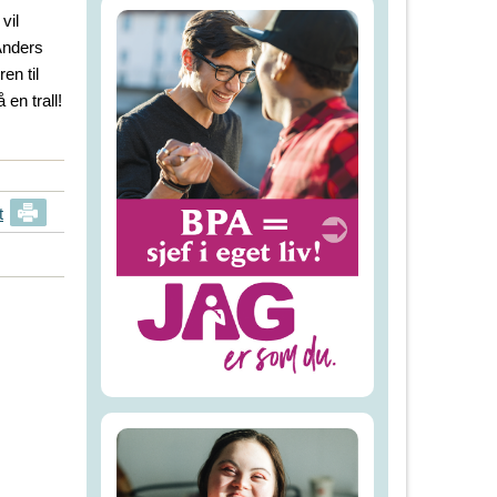
vil
Anders
en til
en trall!
t