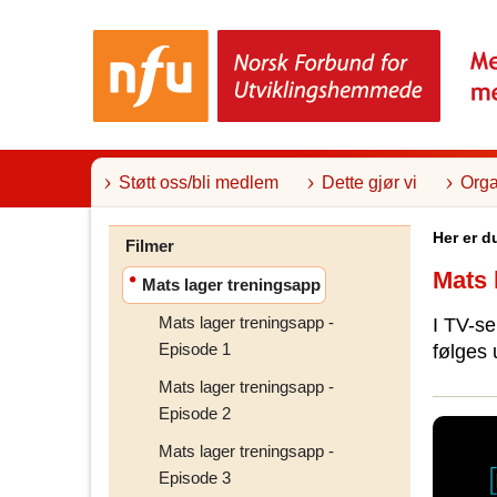
T
i
l
i
n
n
h
o
l
Støtt oss/bli medlem
Dette gjør vi
Orga
d
Her er d
Filmer
Mats 
Mats lager treningsapp
Mats lager treningsapp -
I TV-s
Episode 1
følges 
Mats lager treningsapp -
Episode 2
Mats lager treningsapp -
Episode 3