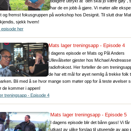
tidligere uttrykt at "den skal jo være gøy", 
har de en jobb å gjøre. Vi møter alle ekspe
t og fremst fokusgruppen på workshop hos Designit. Til slutt drar Mat
kjendis, sjekk hvem!
e episode her
Mats lager treningsapp - Episode 4
I dagens episode er Mats og Pål Anders
Ullevålseter gjester hos Michael Andreasse
radiofrokost. Her forteller de om treningsa
de har ett mål for øyet nemlig å trekke folk ti
arken. Bli med å se hvor mange som møter opp for å teste øvelser 
ør de kommer i appen!
er treningsapp - Episode 4
Mats lager treningsapp - Episode 5
I dagens episode blir det bånn gass! Vi får
utkast av ulike forslag til utseende av app 