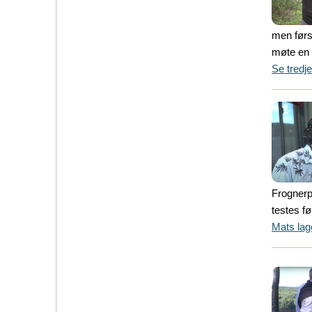
men førs
møte en 
Se tredj
Frognerp
testes f
Mats lag