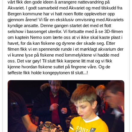
vårt fikk den gode ideen å arrangere nattevandring på
Akvariet. I godt samarbeid med Akvariet og med tilskudd fra
Bergen kommune har vi hatt noen flotte opplevelser opp
gjennom årene! Vi får en eksklusiv omvisning med Akvariets
kyndige ansatte. Denne gangen startet det med et flott
selshow i bassenget utenfor. Vi fortsatte med å se 3D-filmen
om kaptein Nemo som lærte oss at vi ikke skal kaste plast i
havet, for da kan fiskene og dyrene der skade seg. Etter
filmen fikk vi en spennende runde i et mørklagt akvarium der
vi kunne lyse på fiskene med lommelyktene vi hadde med
oss. Det var gøy! Til slutt fikk karpene litt mat og vi fikk
kjenne hvordan fiskene suttet på fingrene våre. Og de
tøffeste fikk holde kongepytonen til slutt...!