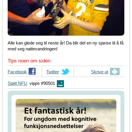
Alle kan glede seg til neste år! Da blir det en ny sjanse til å få
med seg nattevandringen!
Tips noen om siden
T
Facebook
T
Twitter
Skrive ut
i
i
Støtt NFU
vipps #90501
p
p
s
s
d
d
i
i
n
n
e
e
v
v
e
e