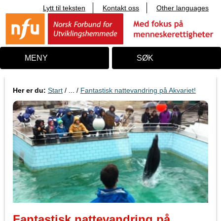
Lytt til teksten
Kontakt oss
Other languages
T
i
l
i
n
n
MENY
SØK
h
o
l
d
Her er du:
Start
/ ... /
Fantastisk nattevandring på Akvariet!
Fantastisk nattevandring på