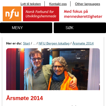
Lytt til teksten
Kontakt oss
Other languages
T
i
l
i
n
n
MENY
SØK
h
o
l
d
Her er du:
Start
/ ... /
NFU Bergen lokallag
/
Årsmøte 2014
Årsmøte 2014