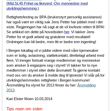
(
Mld.St.45 Frihet og likeverd -Om mennesker med
utviklingshemming
.)
Rettighetsfesting av BPA (brukerstyrt personlig assistanse)
har også vært en viktig sak Jens Petter har jobbet med i det
siste. Regjeringen har nå sagt at de vil lovfeste retten til BPA!
Se artikkel om dette på hovedsiden
her
. Vi takker Jens
Petter for et godt arbeid og gratulerer med resultatet!
Ordningen kan bli bedre, men litt er bedre enn ingenting!
I Bergen lokallag vil vi jobbe videre med våre kjernesaker
som er bolig, avlastning, støttekontakt, tilrettelagt arbeid med
flere. Vi trenger fortsatt mange medlemmer og mennesker
som ønsker å engasjere seg i styret! Vi takker for to nye
medlemmer i styret etter dette årsmøtet! Ta gjerne kontakt
med oss om du ønsker å melde deg til tjeneste! Vi står på for
utviklingshemmedes rettigheter i Bergen kommune!
Årsmelding fra styret for 2013 finner du her:
Årsmelding
2013
.
Kari Elster Moen 10.03.2014
Tips noen om siden