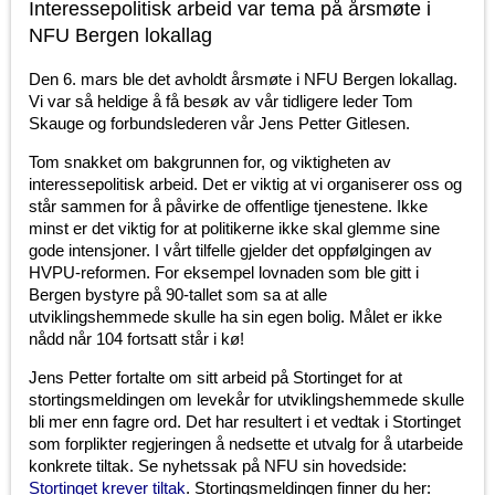
Interessepolitisk arbeid var tema på årsmøte i
NFU Bergen lokallag
Den 6. mars ble det avholdt årsmøte i NFU Bergen lokallag.
Vi var så heldige å få besøk av vår tidligere leder Tom
Skauge og forbundslederen vår Jens Petter Gitlesen.
Tom snakket om bakgrunnen for, og viktigheten av
interessepolitisk arbeid. Det er viktig at vi organiserer oss og
står sammen for å påvirke de offentlige tjenestene. Ikke
minst er det viktig for at politikerne ikke skal glemme sine
gode intensjoner. I vårt tilfelle gjelder det oppfølgingen av
HVPU-reformen. For eksempel lovnaden som ble gitt i
Bergen bystyre på 90-tallet som sa at alle
utviklingshemmede skulle ha sin egen bolig. Målet er ikke
nådd når 104 fortsatt står i kø!
Jens Petter fortalte om sitt arbeid på Stortinget for at
stortingsmeldingen om levekår for utviklingshemmede skulle
bli mer enn fagre ord. Det har resultert i et vedtak i Stortinget
som forplikter regjeringen å nedsette et utvalg for å utarbeide
konkrete tiltak. Se nyhetssak på NFU sin hovedside:
Stortinget krever tiltak
. Stortingsmeldingen finner du her: