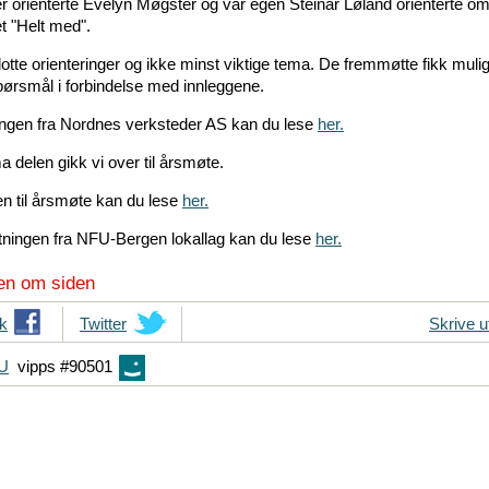
r orienterte Evelyn Møgster og vår egen Steinar Løland orienterte o
t "Helt med".
lotte orienteringer og ikke minst viktige tema. De fremmøtte fikk mulig
spørsmål i forbindelse med innleggene.
ingen fra Nordnes verksteder AS kan du lese
her.
a delen gikk vi over til årsmøte.
en til årsmøte kan du lese
her.
tningen fra NFU-Bergen lokallag kan du lese
her.
en om siden
k
T
Twitter
Skrive u
i
FU
vipps #90501
p
s
d
i
n