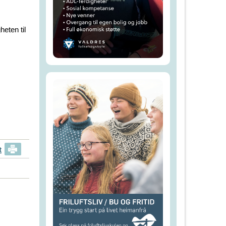
m
heten til
t