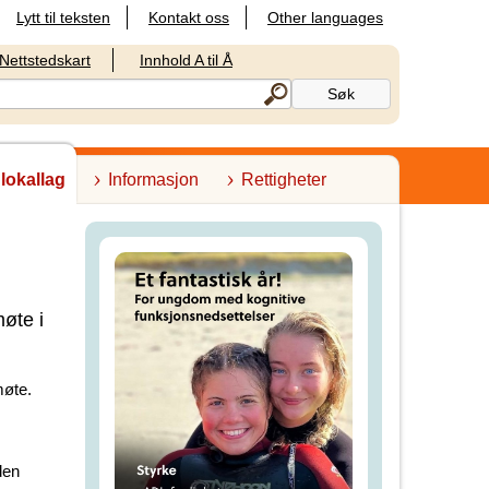
Lytt til teksten
Kontakt oss
Other languages
Nettstedskart
Innhold A til Å
 lokallag
Informasjon
Rettigheter
øte i
møte.
den