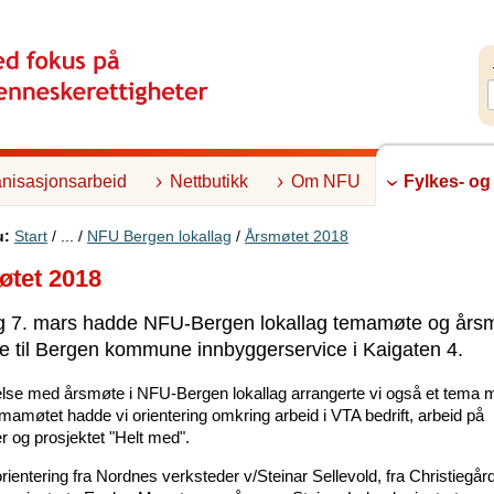
nisasjonsarbeid
Nettbutikk
Om NFU
Fylkes- og
u:
Start
/ ... /
NFU Bergen lokallag
/
Årsmøtet 2018
tet 2018
 7. mars hadde NFU-Bergen lokallag temamøte og årsm
e til Bergen kommune innbyggerservice i Kaigaten 4.
delse med årsmøte i NFU-Bergen lokallag arrangerte vi også et tema 
mamøtet hadde vi orientering omkring arbeid i VTA bedrift, arbeid på
r og prosjektet "Helt med".
rientering fra Nordnes verksteder v/Steinar Sellevold, fra Christiegår