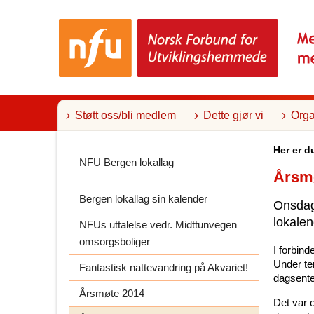
T
i
l
i
n
n
h
o
l
Støtt oss/bli medlem
Dette gjør vi
Orga
d
Her er d
NFU Bergen lokallag
Årsmø
Bergen lokallag sin kalender
Onsdag
lokalen
NFUs uttalelse vedr. Midttunvegen
omsorgsboliger
I forbin
Under te
Fantastisk nattevandring på Akvariet!
dagsente
Årsmøte 2014
Det var o