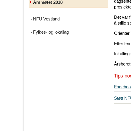
dagsente
Årsmøtet 2018
prosjekte
Det var f
NFU Vestland
å stille 
Fylkes- og lokallag
Orienter
Etter tem
Inkalling
Årsberet
Tips no
T
Faceboo
i
Støtt N
p
s
d
i
n