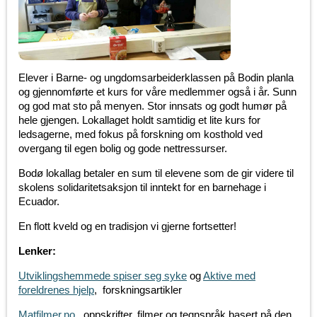
Elever i Barne- og ungdomsarbeiderklassen på Bodin planla
og gjennomførte et kurs for våre medlemmer også i år. Sunn
og god mat sto på menyen. Stor innsats og godt humør på
hele gjengen. Lokallaget holdt samtidig et lite kurs for
ledsagerne, med fokus på forskning om kosthold ved
overgang til egen bolig og gode nettressurser.
Bodø lokallag betaler en sum til elevene som de gir videre til
skolens solidaritetsaksjon til inntekt for en barnehage i
Ecuador.
En flott kveld og en tradisjon vi gjerne fortsetter!
Lenker:
Utviklingshemmede spiser seg syke
og
Aktive med
foreldrenes hjelp
, forskningsartikler
Matfilmer.no
oppskrifter, filmer og tegnspråk basert på den