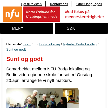
Lytt til teksten
Kontakt oss
Other languages
T
i
l
i
n
n
MENY
SØK
h
o
l
d
Her er du:
Start
/ ... /
Bodø lokallag
/
Nyheter Bodø lokallag
/
Sunt og godt
Sunt og godt
Samarbeidet mellom NFU Bodø lokallag og
Bodin videregående skole fortsetter! Onsdag
20.april arrangerte vi nytt matkurs.