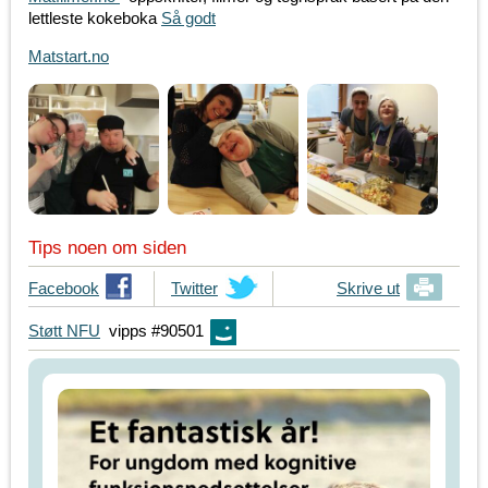
lettleste kokeboka
Så godt
Matstart.no
Tips noen om siden
T
Facebook
T
Twitter
Skrive ut
i
i
Støtt NFU
vipps #90501
p
p
s
s
d
d
i
i
n
n
e
e
v
v